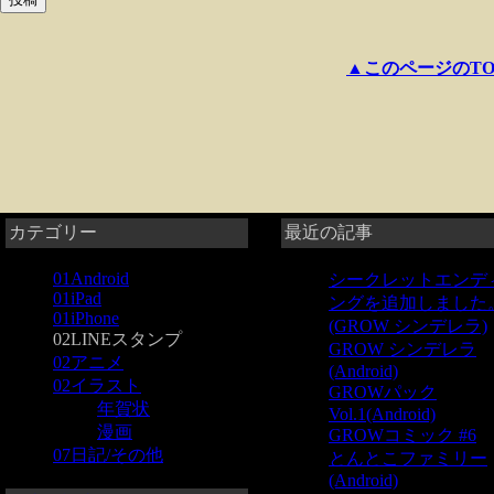
▲このページのTO
カテゴリー
最近の記事
01Android
シークレットエンデ
01iPad
ングを追加しました
01iPhone
(GROW シンデレラ)
02LINEスタンプ
GROW シンデレラ
02アニメ
(Android)
02イラスト
GROWパック
年賀状
Vol.1(Android)
漫画
GROWコミック #6
07日記/その他
とんとこファミリー
(Android)