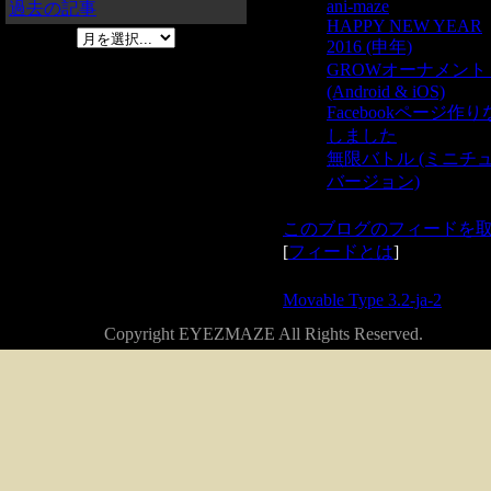
ani-maze
過去の記事
HAPPY NEW YEAR
2016 (申年)
GROWオーナメン
(Android & iOS)
Facebookページ作
しました
無限バトル (ミニチ
バージョン)
このブログのフィードを
[
フィードとは
]
Powered by
Movable Type 3.2-ja-2
Copyright EYEZMAZE All Rights Reserved.