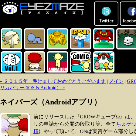
« ２０１５年 明けましておめでとうございます
|
メイン
|
GR
リカバリー (iOS & Android） »
ネイバーズ（Androidアプリ）
前にリリースした『GROWキューブΩ』は、
リの申請から公開の段取り等、全て
ちょゲ
様
にやって頂いて、ONは実質ゲーム部分し