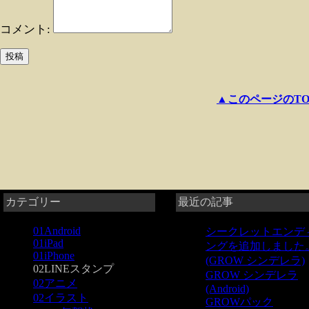
コメント:
▲このページのTO
カテゴリー
最近の記事
01Android
シークレットエンデ
01iPad
ングを追加しました
01iPhone
(GROW シンデレラ)
02LINEスタンプ
GROW シンデレラ
02アニメ
(Android)
02イラスト
GROWパック