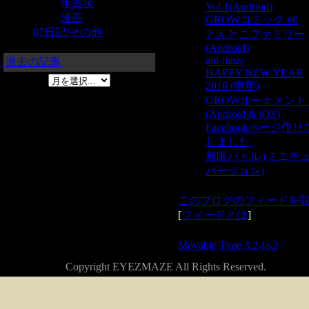
年賀状
Vol.1(Android)
漫画
GROWコミック #6
07日記/その他
とんとこファミリー
(Android)
ani-maze
過去の記事
HAPPY NEW YEAR
2016 (申年)
GROWオーナメン
(Android & iOS)
Facebookページ作
しました
無限バトル (ミニチ
バージョン)
このブログのフィードを
[
フィードとは
]
Powered by
Movable Type 3.2-ja-2
Copyright EYEZMAZE All Rights Reserved.