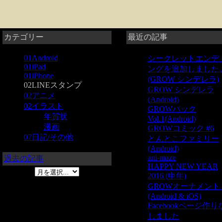
カテゴリー
最近の記事
01Android
シークレットエンデ
01iPad
ングを追加しました
01iPhone
(GROW シンデレラ)
02LINEスタンプ
GROW シンデレラ
02アニメ
(Android)
02イラスト
GROWパック
年賀状
Vol.1(Android)
漫画
GROWコミック #6
07日記/その他
とんとこファミリー
(Android)
ani-maze
過去の記事
HAPPY NEW YEAR
2016 (申年)
GROWオーナメン
(Android & iOS)
Facebookページ作
しました