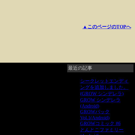
▲このページのTOPへ
最近の記事
シークレットエンディ
ングを追加しました。
(GROW シンデレラ)
GROW シンデレラ
(Android)
GROWパック
Vol.1(Android)
GROWコミック #6
とんとこファミリー