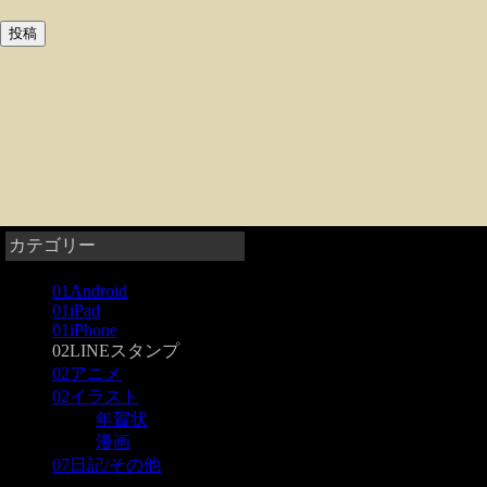
カテゴリー
01Android
01iPad
01iPhone
02LINEスタンプ
02アニメ
02イラスト
年賀状
漫画
07日記/その他