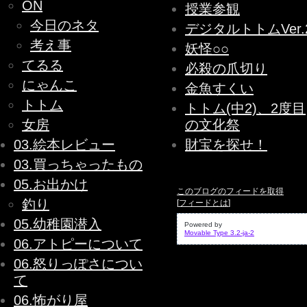
ON
授業参観
今日のネタ
デジタルトトムVer.
考え事
妖怪○○
てるる
必殺の爪切り
にゃんこ
金魚すくい
トトム
トトム(中2)、2度目
女房
の文化祭
03.絵本レビュー
財宝を探せ！
03.買っちゃったもの
05.お出かけ
このブログのフィードを取得
釣り
[
フィードとは
]
05.幼稚園潜入
Powered by
Movable Type 3.2-ja-2
06.アトピーについて
06.怒りっぽさについ
て
06.怖がり屋