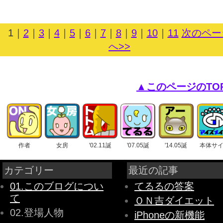
1
｜
2
｜
3
｜
4
｜
5
｜
6
｜
7
｜
8
｜
9
｜
10
｜
11
次のペー
へ>>
▲このページのTO
作者
女房
'02.11誕
'07.05誕
'14.05誕
本体サ
カテゴリー
最近の記事
01.このブログについ
てるるの答案
て
ＯＮ吉ダイエット
02.登場人物
iPhoneの新機能