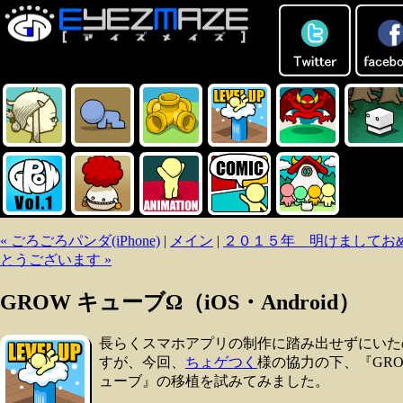
« ごろごろパンダ(iPhone)
|
メイン
|
２０１５年 明けましてお
とうございます »
GROW キューブΩ（iOS・Android）
長らくスマホアプリの制作に踏み出せずにいた
すが、今回、
ちょゲつく
様の協力の下、『GR
ューブ』の移植を試みてみました。