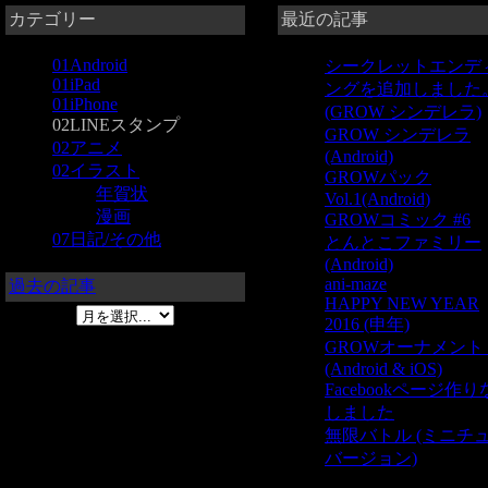
カテゴリー
最近の記事
01Android
シークレットエンデ
01iPad
ングを追加しました
01iPhone
(GROW シンデレラ)
02LINEスタンプ
GROW シンデレラ
02アニメ
(Android)
02イラスト
GROWパック
年賀状
Vol.1(Android)
漫画
GROWコミック #6
07日記/その他
とんとこファミリー
(Android)
ani-maze
過去の記事
HAPPY NEW YEAR
2016 (申年)
GROWオーナメン
(Android & iOS)
Facebookページ作
しました
無限バトル (ミニチ
バージョン)