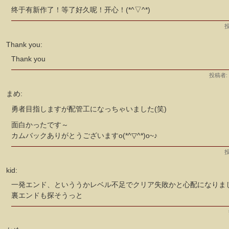
终于有新作了！等了好久呢！开心！(*^▽^*)
投
Thank you:
Thank you
投稿者: T
まめ:
勇者目指しますが配管工になっちゃいました(笑)
面白かったです～
カムバックありがとうございますo(*^▽^*)o~♪
投
kid:
一発エンド、といううかレベル不足でクリア失敗かと心配になりま
裏エンドも探そうっと