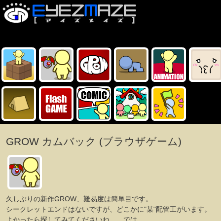
GROW カムバック (ブラウザゲーム)
久しぶりの新作GROW、難易度は簡単目です。
シークレットエンドはないですが、どこかに"某"配管工がいます。
よかったら探してみてくださいね。 では。