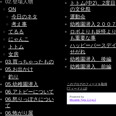
02.登場人物
トトム(中2)、2度目
ON
の文化祭
今日のネタ
運動会
考え事
幼稚園潜入２００
てるる
ロボよりも妖怪よ
も重要な事
にゃんこ
ハッピーバースデ
トトム
せがれ
女房
幼稚園潜入 後編
03.買っちゃったもの
幼稚園潜入 前編
05.お出かけ
釣り
05.幼稚園潜入
このブログのフィードを取得
[
フィードとは
]
06.アトピーについて
Powered by
06.怒りっぽさについ
Movable Type 3.2-ja-2
て
06.怖がり屋