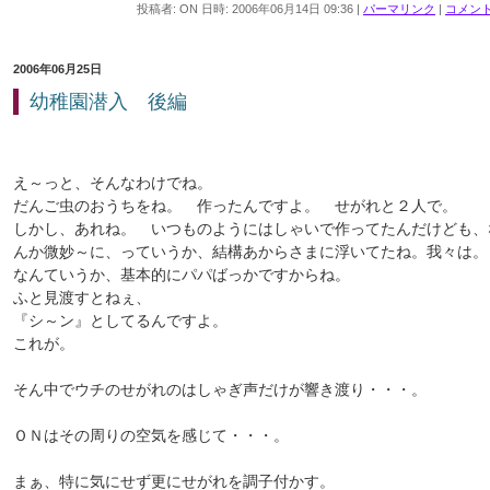
投稿者: ON 日時: 2006年06月14日 09:36
|
パーマリンク
|
コメント 
2006年06月25日
幼稚園潜入 後編
え～っと、そんなわけでね。
だんご虫のおうちをね。 作ったんですよ。 せがれと２人で。
しかし、あれね。 いつものようにはしゃいで作ってたんだけども、
んか微妙～に、っていうか、結構あからさまに浮いてたね。我々は。
なんていうか、基本的にパパばっかですからね。
ふと見渡すとねぇ、
『シ～ン』としてるんですよ。
これが。
そん中でウチのせがれのはしゃぎ声だけが響き渡り・・・。
ＯＮはその周りの空気を感じて・・・。
まぁ、特に気にせず更にせがれを調子付かす。