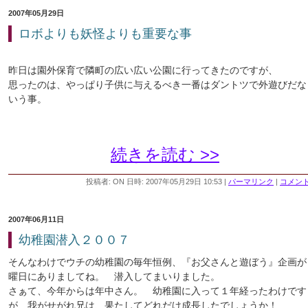
2007年05月29日
ロボよりも妖怪よりも重要な事
昨日は園外保育で隣町の広い広い公園に行ってきたのですが、
思ったのは、やっぱり子供に与えるべき一番はダントツで外遊びだな
いう事。
続きを読む >>
投稿者: ON 日時: 2007年05月29日 10:53
|
パーマリンク
|
コメント 
2007年06月11日
幼稚園潜入２００７
そんなわけでウチの幼稚園の毎年恒例、『お父さんと遊ぼう』企画が
曜日にありましてね。 潜入してまいりました。
さぁて、今年からは年中さん。 幼稚園に入って１年経ったわけです
が、我がせがれ兄は、果たしてどれだけ成長したでしょうか！