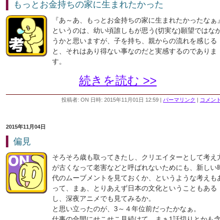
もっとお金持ちの家に生まれたかった
『あ～あ、もっとお金持ちの家に生まれたかったなぁ
というのは、幼い頃誰しもが思う(切実な)願望ではな
うかと思いますが、子を持ち、親からの流れを感じる
と、それはあり得ない事なのだと実感するのでありま
す。
続きを読む >>
投稿者: ON 日時: 2015年11月01日 12:59
|
パーマリンク
|
コメント 
2015年11月04日
偏見
そろそろ歳も取ってきたし、クリエイターとして考え
が古くなって老害などと呼ばれないためにも、新しい
代のムーブメントを見ておくか、というような考えも
って、まぁ、とりあえず日本の文化ということもある
し、深夜アニメでも見てみるか。
と思い立ったのが、3～４年位前だったかなぁ。
仕事の合間にせこせこ見続けて、まぁ1話切りとかも