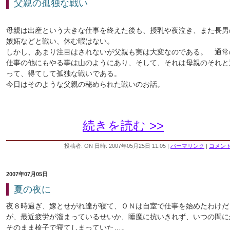
父親の孤独な戦い
母親は出産という大きな仕事を終えた後も、授乳や夜泣き、また長男
嫉妬などと戦い、休む暇はない。
しかし、あまり注目はされないが父親も実は大変なのである。 通常
仕事の他にもやる事は山のようにあり、そして、それは母親のそれと
って、得てして孤独な戦いである。
今日はそのような父親の秘められた戦いのお話。
続きを読む >>
投稿者: ON 日時: 2007年05月25日 11:05
|
パーマリンク
|
コメント 
2007年07月05日
夏の夜に
夜８時過ぎ、嫁とせがれ達が寝て、ＯＮは自室で仕事を始めたわけだ
が、最近疲労が溜まっているせいか、睡魔に抗いきれず、いつの間に
そのまま椅子で寝てしまっていた…。