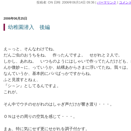
投稿者: ON 日時: 2006年06月14日 09:36
|
パーマリンク
|
コメント 
2006年06月25日
幼稚園潜入 後編
え～っと、そんなわけでね。
だんご虫のおうちをね。 作ったんですよ。 せがれと２人で。
しかし、あれね。 いつものようにはしゃいで作ってたんだけども、
んか微妙～に、っていうか、結構あからさまに浮いてたね。我々は。
なんていうか、基本的にパパばっかですからね。
ふと見渡すとねぇ、
『シ～ン』としてるんですよ。
これが。
そん中でウチのせがれのはしゃぎ声だけが響き渡り・・・。
ＯＮはその周りの空気を感じて・・・。
まぁ、特に気にせず更にせがれを調子付かす。