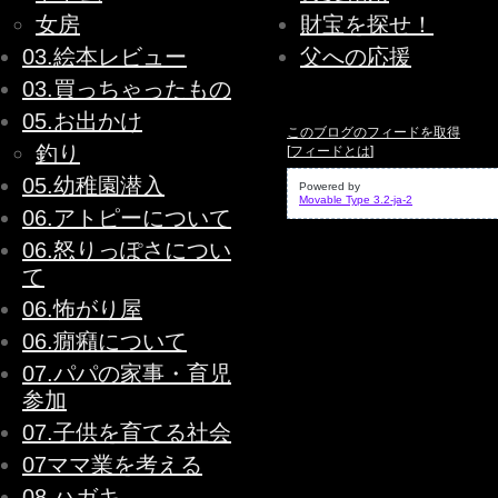
女房
財宝を探せ！
03.絵本レビュー
父への応援
03.買っちゃったもの
05.お出かけ
このブログのフィードを取得
釣り
[
フィードとは
]
05.幼稚園潜入
Powered by
Movable Type 3.2-ja-2
06.アトピーについて
06.怒りっぽさについ
て
06.怖がり屋
06.癇癪について
07.パパの家事・育児
参加
07.子供を育てる社会
07ママ業を考える
08.ハガキ