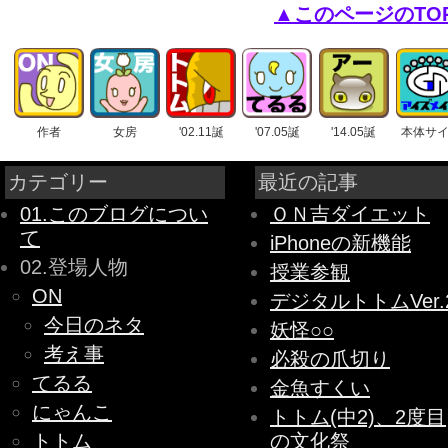
▲このページのTO
作者
女房
'02.11誕
'07.05誕
'14.05誕
本体サ
カテゴリー
最近の記事
01.このブログについ
ＯＮ吉ダイエット
て
iPhoneの新機能
02.登場人物
授業参観
ON
デジタルトトムVer.
今日のネタ
妖怪○○
考え事
必殺の爪切り
てるる
金魚すくい
にゃんこ
トトム(中2)、2度目
トトム
の文化祭