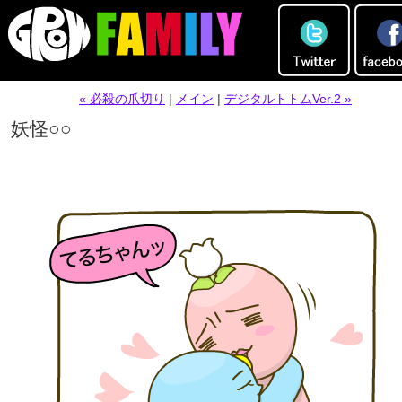
« 必殺の爪切り
|
メイン
|
デジタルトトムVer.2 »
妖怪○○