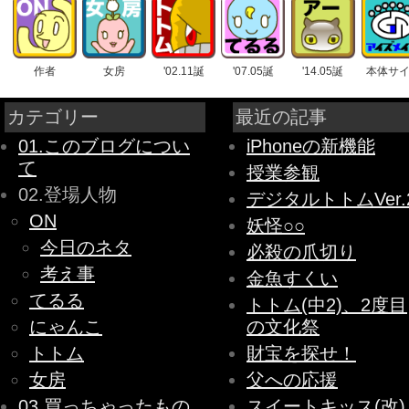
作者
女房
'02.11誕
'07.05誕
'14.05誕
本体サ
カテゴリー
最近の記事
01.このブログについ
iPhoneの新機能
て
授業参観
02.登場人物
デジタルトトムVer.
ON
妖怪○○
今日のネタ
必殺の爪切り
考え事
金魚すくい
てるる
トトム(中2)、2度目
にゃんこ
の文化祭
トトム
財宝を探せ！
女房
父への応援
03.買っちゃったもの
スイートキッス(改)