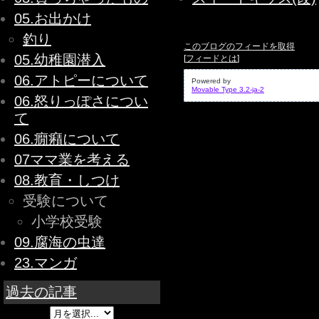
05.お出かけ
釣り
このブログのフィードを取得
05.幼稚園潜入
[
フィードとは
]
06.アトピーについて
Powered by
Movable Type 3.2-ja-2
06.怒りっぽさについ
て
06.癇癪について
07ママ業を考える
08.教育・しつけ
受験について
小学校受験
09.腐海の虫達
23.マンガ
過去の記事