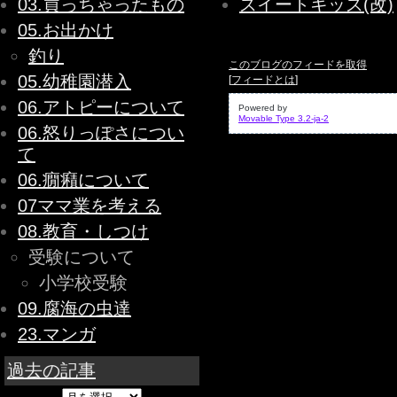
03.買っちゃったもの
スイートキッス(改)
05.お出かけ
釣り
このブログのフィードを取得
05.幼稚園潜入
[
フィードとは
]
06.アトピーについて
Powered by
Movable Type 3.2-ja-2
06.怒りっぽさについ
て
06.癇癪について
07ママ業を考える
08.教育・しつけ
受験について
小学校受験
09.腐海の虫達
23.マンガ
過去の記事