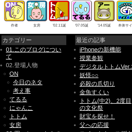
作者
女房
'02.11誕
'07.05誕
'14.05誕
本体サ
カテゴリー
最近の記事
01.このブログについ
iPhoneの新機能
て
授業参観
02.登場人物
デジタルトトムVer.
ON
妖怪○○
今日のネタ
必殺の爪切り
考え事
金魚すくい
てるる
トトム(中2)、2度目
にゃんこ
の文化祭
トトム
財宝を探せ！
女房
父への応援