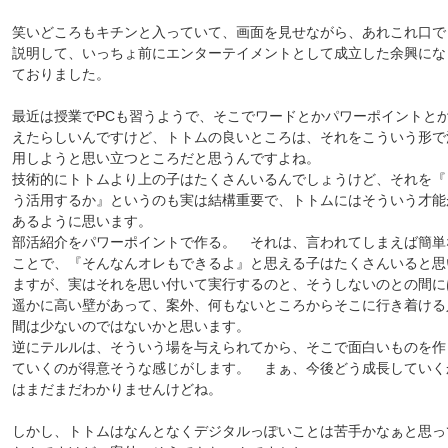
笑いどころもキチンと入っていて、画面を見せながら、あれこれ口で
説明して、いっちょ前にエンターテイメントとして成立した余興にな
ておりました。
最近は授業でPCも習うようで、そこでワードとかパワーポイントと
えたらしいんですけど、トトムの良いところは、それをこういう形で
用しようと思い立つところだと思うんですよね。
技術的にトトムより上の子はたくさんいるんでしょうけど、それを『
う活用するか』というのも実は結構重要で、トトムにはそういう才能
あるように思います。
部活紹介をパワーポイントで作る。 それは、言われてしまえば簡単
ことで、『そんなんオレもできるよ』と思える子はたくさんいると思
ますが、実はそれを思い付いて実行するのと、そうしないのとの間に
遥かに高い壁があって、案外、何もないところからそこに行き着ける
間は少ないのではないかと思います。
逆にテルルは、そういう場を与えられてから、そこで面白いものを作
ていくのが得意そうな感じがします。 まぁ、今後どう成長していく
はまだまだわかりませんけどね。
しかし、トトムはなんとなくデジタルっぽいことは苦手かなぁと思っ