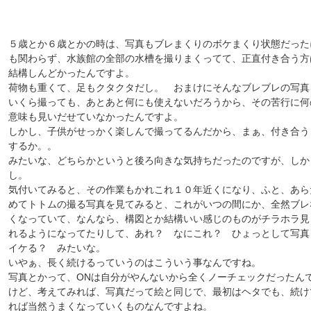
５歳とか６歳とかの時は、写真もブレまくりのボケまくり状態だった
も関わらず、水族館の全部の水槽を撮りまくってて、正直付き合う方
結構しんどかったんですよ。
荷物も重くて、足もクタクタだし。 おまけにそんなブレブレの写真
いくら撮っても、あとあと何にも使えないだろうから、その苦行に何
意味も見いだせていなかったんですよ。
しかし、子供がせっかく楽しんで撮ってるんだから、まぁ、付き合う
するか。。
みたいな、どちらかというと後ろ向きな気持ちだったのですが、しか
し。
気付いてみると、その作業もかれこれ１０年近くになり、ふと、あら
めてトトムの撮る写真を見てみると、これがいつの間にか、全然ブレ
くなっていて、なんなら、構図とか結構いい感じのものがチラホラ見
れるようになってたりして、あれ？ なにこれ？ ひょっとして写真
イケる？ みたいな。
いやぁ、長く続けるっていうのはこういう事なんですね。
写真とかって、ONは自分がやんないから全くノーチェックだったん
けど、考えてみれば、写真だって絵と同じで、最初はヘタでも、続け
れば当然うまくなっていくものなんですよね。