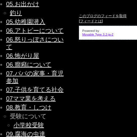
05.お出かけ
釣り
このブログのフィードを取得
05.幼稚園潜入
[
フィードとは
]
06.アトピーについて
Powered by
Movable Type 3.2-ja-2
06.怒りっぽさについ
て
06.怖がり屋
06.癇癪について
07.パパの家事・育児
参加
07.子供を育てる社会
07ママ業を考える
08.教育・しつけ
受験について
小学校受験
09.腐海の虫達