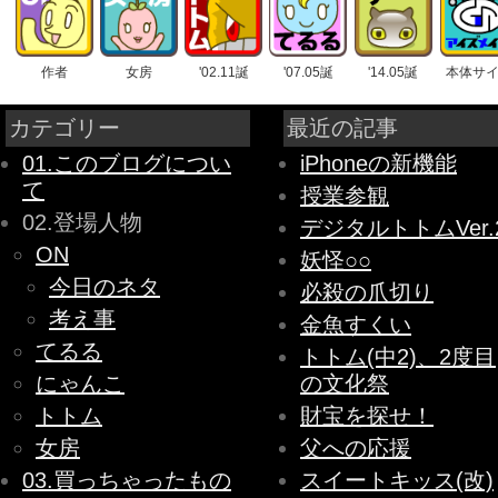
作者
女房
'02.11誕
'07.05誕
'14.05誕
本体サ
カテゴリー
最近の記事
01.このブログについ
iPhoneの新機能
て
授業参観
02.登場人物
デジタルトトムVer.
ON
妖怪○○
今日のネタ
必殺の爪切り
考え事
金魚すくい
てるる
トトム(中2)、2度目
にゃんこ
の文化祭
トトム
財宝を探せ！
女房
父への応援
03.買っちゃったもの
スイートキッス(改)