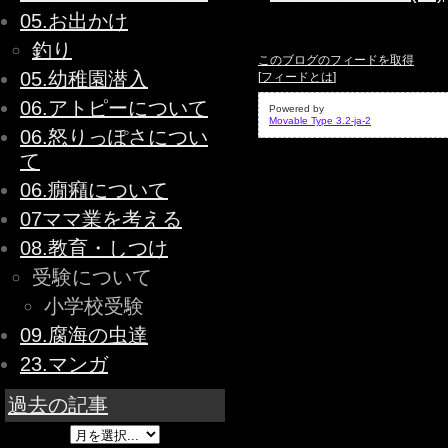
05.お出かけ
釣り
このブログのフィードを取得
05.幼稚園潜入
[
フィードとは
]
06.アトピーについて
Powered by
Movable Type 3.2-ja-2
06.怒りっぽさについ
て
06.癇癪について
07ママ業を考える
08.教育・しつけ
受験について
小学校受験
09.腐海の虫達
23.マンガ
過去の記事