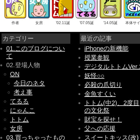
作者
女房
'02.11誕
'07.05誕
'14.05誕
本体サ
カテゴリー
最近の記事
01.このブログについ
iPhoneの新機能
て
授業参観
02.登場人物
デジタルトトムVer.
ON
妖怪○○
今日のネタ
必殺の爪切り
考え事
金魚すくい
てるる
トトム(中2)、2度目
にゃんこ
の文化祭
トトム
財宝を探せ！
女房
父への応援
03.買っちゃったもの
スイートキッス(改)