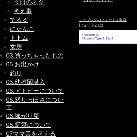
今日のネタ
考え事
てるる
このブログのフィードを取得
[
フィードとは
]
にゃんこ
Powered by
トトム
Movable Type 3.2-ja-2
女房
03.買っちゃったもの
05.お出かけ
釣り
05.幼稚園潜入
06.アトピーについて
06.怒りっぽさについ
て
06.怖がり屋
06.癇癪について
07ママ業を考える