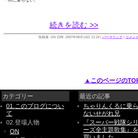
一向に乗らない。
続きを読む >>
投稿者: ON 日時: 2007年08月14日 12:24
|
パーマリンク
|
コメント 
▲このページのTO
カテゴリー
最近の記事
01.このブログについ
ちゃりんくるに乗
て
ないせがれ兄
02.登場人物
『スーパー戦隊シ
ーズ全主題歌集』
ON
買いました