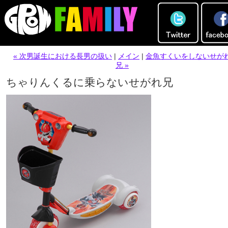
« 次男誕生における長男の扱い
|
メイン
|
金魚すくいをしないせが
兄 »
ちゃりんくるに乗らないせがれ兄