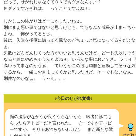
だって、せがれじゃなくてＯＮでもダメなんすよ？
何ダメですかそれは。 ってことですよねぇ。
しかしこの怖がりはどーにかしたいねぇ。
別にまぁ悪い事ではないと思うけども、でもなんか成長が止まっちゃ
よね。 怖がってるとさ。
後は、失敗を極度に嫌ってる風なのがちょっと気になってるんだよな
ぁ。
失敗はどんどんしてった方がいいと思うんだけど、どーも失敗しそう
なると急にやめちゃうんだよねぇ、いろんな事においてさ。 プライ
高いって事なのかなぁ。 ていうかこの辺も癇癪と連動してそうな気
するから、一緒におさまってくかと思ったけど、そーでもないなぁ
別件なのかなぁ。 う～ん。。。
↓今日のせがれ覚書↓
顔の湿疹がなかなか良くならないから、医者に診ても
らったらアトピーだと言われた。 そーですかアトピ
ーですか、 そりゃあ治らないわけだ。 また新たな戦
せがれ
いが始まる。。。