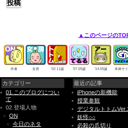
▲このページのTO
作者
女房
'02.11誕
'07.05誕
'14.05誕
本体サ
カテゴリー
最近の記事
01.このブログについ
iPhoneの新機能
て
授業参観
02.登場人物
デジタルトトムVer.
ON
妖怪○○
今日のネタ
必殺の爪切り