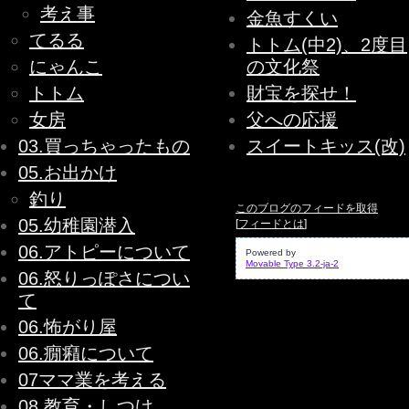
考え事
金魚すくい
てるる
トトム(中2)、2度目
にゃんこ
の文化祭
トトム
財宝を探せ！
女房
父への応援
03.買っちゃったもの
スイートキッス(改)
05.お出かけ
釣り
このブログのフィードを取得
05.幼稚園潜入
[
フィードとは
]
06.アトピーについて
Powered by
Movable Type 3.2-ja-2
06.怒りっぽさについ
て
06.怖がり屋
06.癇癪について
07ママ業を考える
08.教育・しつけ