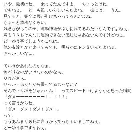
いや、最初はね。 乗ってたんですよ。 ちょっとはね。
でもねぇ。 どーも難しいらしいんだよね。 彼には。 うん。
見てると、完全に腰が引けちゃってるんだよね。
ちょっと滑稽なくらい。
残念ながらこの子、運動神経がぶち切れてるみたいなんですよねぇ。
嫁もＯＮもそんなに運動できない感じじゃあないんですけどねぇ。
どーゆう事でしょうかこれは。
他の友達とかと比べてみても、明らかにドン臭いんだよねぇ。
おっかしいなぁ。
ていうかあれなのかなぁ。
怖がりなのがいけないのかなぁ。
ＯＮがさぁ。
せっかく借りたから乗ってるじゃない？
そんで下り坂をびゅわ～ん！ ってスピード上げようかと思った瞬間
『ダメーーーーーーー！！！！！』
って言うからね。
『ダメ！ダメ！ダメ！ダメ！』
って。
もうあんまり必死に言うから笑っちゃいましてねぇ。
どーゆう事ですかねぇ。