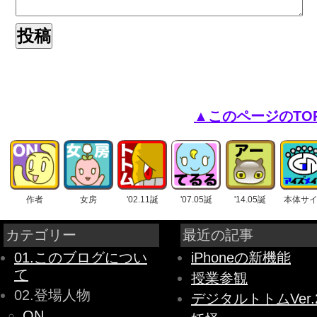
▲このページのTO
作者
女房
'02.11誕
'07.05誕
'14.05誕
本体サ
カテゴリー
最近の記事
01.このブログについ
iPhoneの新機能
て
授業参観
02.登場人物
デジタルトトムVer.
ON