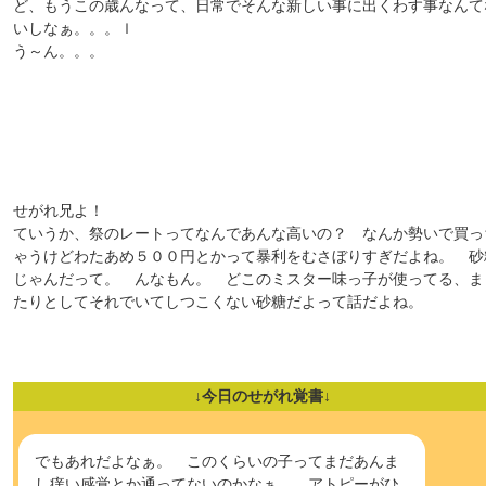
ど、もうこの歳んなって、日常でそんな新しい事に出くわす事なんて
いしなぁ。。。ｌ
う～ん。。。
せがれ兄よ！
ていうか、祭のレートってなんであんな高いの？ なんか勢いで買っ
ゃうけどわたあめ５００円とかって暴利をむさぼりすぎだよね。 砂
じゃんだって。 んなもん。 どこのミスター味っ子が使ってる、ま
たりとしてそれでいてしつこくない砂糖だよって話だよね。
↓今日のせがれ覚書↓
でもあれだよなぁ。 このくらいの子ってまだあんま
し痒い感覚とか通ってないのかなぁ。 アトピーがひ