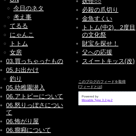
妖怪○○
今日のネタ
必殺の爪切り
考え事
金魚すくい
てるる
トトム(中2)、2度目
にゃんこ
の文化祭
トトム
財宝を探せ！
女房
父への応援
03.買っちゃったもの
スイートキッス(改)
05.お出かけ
釣り
このブログのフィードを取得
05.幼稚園潜入
[
フィードとは
]
06.アトピーについて
Powered by
Movable Type 3.2-ja-2
06.怒りっぽさについ
て
06.怖がり屋
06.癇癪について