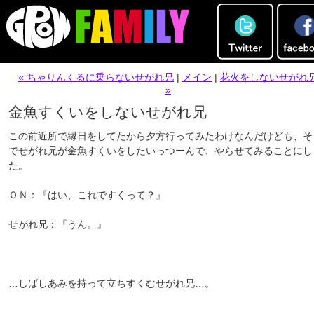
« ちゃりんくるに乗らないせがれ兄
|
メイン
|
花火をしないせがれ
»
金魚すくいをしないせがれ兄
この前近所で縁日をしてたから夕方行ってみたわけなんだけども、そ
でせがれ兄が金魚すくいをしたいっつーんで、やらせてみることにし
た。
ＯＮ：『はい、これですくって？』
せがれ兄：『うん。』
…しばしあみを持って立ちすくむせがれ兄…。