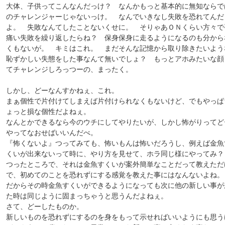
大体、子供ってこんなんだっけ？ なんかもっと基本的に無知ならで
のチャレンジャーじゃないっけ。 なんでいきなし失敗を恐れてんだ
よ。 失敗なんてしたことないくせに。 そりゃあＯＮくらい方々で
痛い失敗を繰り返したらね？ 保身保身に走るようになるのも分から
くもないが。 キミはこれ。 まだそんな記憶から取り除きたいよう
恥ずかしい失態をした事なんて無いでしょ？ もっとアホみたいな顔
てチャレンジしろっつーの、まったく。
しかし、どーなんすかねぇ、これ。
まぁ個性で片付けてしまえば片付けられなくもないけど、でもやっぱ
ょっと損な個性だよねぇ。
なんとかできるなら今のウチにしてやりたいが、しかし怖がりってど
やってなおせばいいんだべ。
『怖くないよ』つってみても、怖いもんは怖いだろうし、例えば金魚
くいが出来ないって時に、やり方を見せて、ホラ同じ様にやってみ
つったところで、それは金魚すくいが案外簡単なことだって教えただ
で、初めてのことを恐れずにする感覚を教えた事にはなんないよね
だからその時金魚すくいができるようになっても次に他の新しい事が
た時は同じように固まっちゃうと思うんだよねぇ。
さて、どーしたものか。
新しいものを恐れずにするのを身をもって示せればいいようにも思う