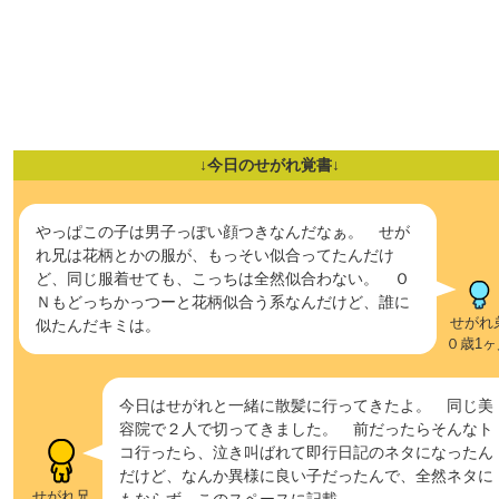
↓今日のせがれ覚書↓
やっぱこの子は男子っぽい顔つきなんだなぁ。 せが
れ兄は花柄とかの服が、もっそい似合ってたんだけ
ど、同じ服着せても、こっちは全然似合わない。 Ｏ
Ｎもどっちかっつーと花柄似合う系なんだけど、誰に
せがれ
似たんだキミは。
０歳1ヶ
今日はせがれと一緒に散髪に行ってきたよ。 同じ美
容院で２人で切ってきました。 前だったらそんなト
コ行ったら、泣き叫ばれて即行日記のネタになったん
だけど、なんか異様に良い子だったんで、全然ネタに
せがれ兄