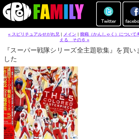
« スピリチュアルせがれ兄
|
メイン
|
癇癪（かんしゃく）について
える その６ »
『スーパー戦隊シリーズ全主題歌集』を買い
した