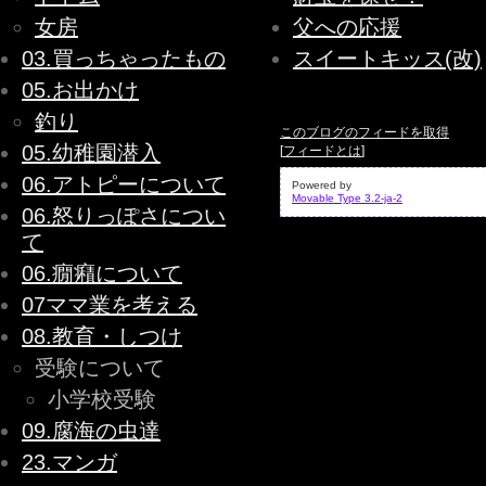
女房
父への応援
03.買っちゃったもの
スイートキッス(改)
05.お出かけ
釣り
このブログのフィードを取得
05.幼稚園潜入
[
フィードとは
]
06.アトピーについて
Powered by
Movable Type 3.2-ja-2
06.怒りっぽさについ
て
06.癇癪について
07ママ業を考える
08.教育・しつけ
受験について
小学校受験
09.腐海の虫達
23.マンガ