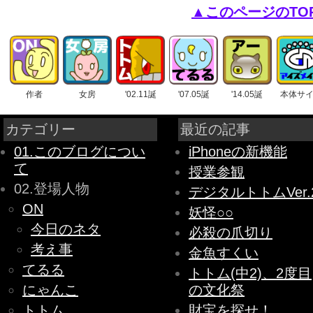
▲このページのTO
作者
女房
'02.11誕
'07.05誕
'14.05誕
本体サ
カテゴリー
最近の記事
01.このブログについ
iPhoneの新機能
て
授業参観
02.登場人物
デジタルトトムVer.
ON
妖怪○○
今日のネタ
必殺の爪切り
考え事
金魚すくい
てるる
トトム(中2)、2度目
にゃんこ
の文化祭
トトム
財宝を探せ！