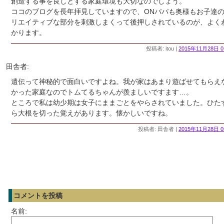
創造する事を良しとする家庭環境も大切なのでしょう。
ココのブログを長年拝見していますので、ONパパも奥様もお子達
リエイティブな部分を刺激しまくって後押しされているのが、よく
かります。
投稿者: itou |
2015年11月28日 0
田舎者:
遺伝って神秘的で面白いですよね。我が家はあまり遊ばせてもらえ
かった家庭なのでトムてるちゃんが羨ましいですます…。
ところで私は幼少期は女子にままごとをやらされていました。ひた
ら大根を切った覚えがあります。懐かしいですね。
投稿者: 田舎者 |
2015年11月28日 0
コメントを投稿
名前: