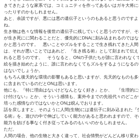
きてきたような家系では、コミュニティを作ってあるいはガキ大将に
ったりすのかもしれません。
あと、余談ですが、悪には悪の遺伝子というのもあると思うのですよ
ね。
生き物は色々な情報を後世の遺伝子に残していくと思うのですが、そ
が生き死にに関わることだと、優先的にDNAに刻み込まれるのではな
かと思うのです。 悪いことやズルをすることで生き残れてきた人間
は、それが悪いことではあれど、『生き残る術』として刻まれて伝え
れると思うのです。 そうなると、ONの子供たちが誰に言われなく
絵を描き始めたように、誰に言われなくてもズルをするようになるの
はないでしょうか。
もちろん後天的な環境の影響もあると思いますが、先天的なものも多
に含まれているのだとONは思います。
他にも、『特に理由はないけどなんとなく好き』とか、 『生理的に
け付けない』とか、そういう感情も、案外今までの先祖代々のどこか
培った感情なのではないかとONは睨んでおります。
話を戻しますと、そのように人間(生物)には遺伝子に刻み込まれた『
る術』を、遊びの中で伸ばしていく能力があると思われますので、そ
能力を妨げる事なく付き従ってみるのもいいのかもしれません。
ただ。
人間の場合、他の生物と大きく違って、社会情勢がどんどん移り変わ