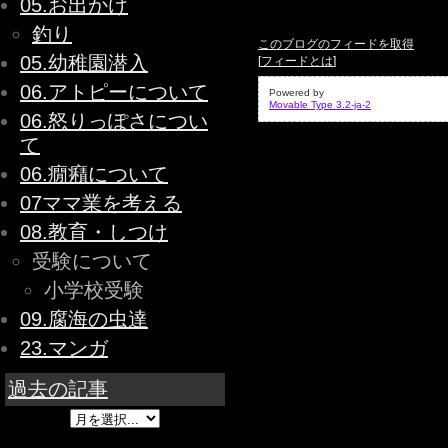
05.お出かけ
釣り
このブログのフィードを取得
05.幼稚園潜入
[
フィードとは
]
06.アトピーについて
Powered by
Movable Type 3.2-ja-2
06.怒りっぽさについ
て
06.癇癪について
07ママ業を考える
08.教育・しつけ
受験について
小学校受験
09.腐海の虫達
23.マンガ
過去の記事