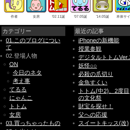
作者
女房
'02.11誕
'07.05誕
'14.05誕
本体サ
カテゴリー
最近の記事
01.このブログについ
iPhoneの新機能
て
授業参観
02.登場人物
デジタルトトムVer.
ON
妖怪○○
今日のネタ
必殺の爪切り
考え事
金魚すくい
てるる
トトム(中2)、2度目
にゃんこ
の文化祭
トトム
財宝を探せ！
女房
父への応援
03.買っちゃったもの
スイートキッス(改)