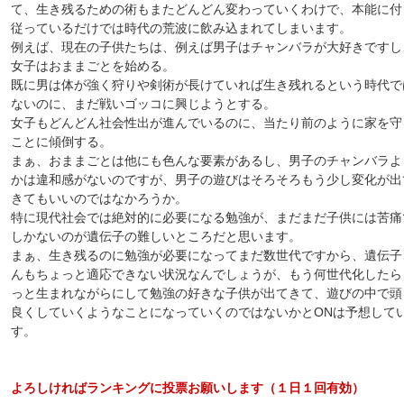
て、生き残るための術もまたどんどん変わっていくわけで、本能に付
従っているだけでは時代の荒波に飲み込まれてしまいます。
例えば、現在の子供たちは、例えば男子はチャンバラが大好きですし
女子はおままごとを始める。
既に男は体が強く狩りや剣術が長けていれば生き残れるという時代で
ないのに、まだ戦いゴッコに興じようとする。
女子もどんどん社会性出が進んでいるのに、当たり前のように家を守
ことに傾倒する。
まぁ、おままごとは他にも色んな要素があるし、男子のチャンバラよ
かは違和感がないのですが、男子の遊びはそろそろもう少し変化が出
きてもいいのではなかろうか。
特に現代社会では絶対的に必要になる勉強が、まだまだ子供には苦痛
しかないのが遺伝子の難しいところだと思います。
まぁ、生き残るのに勉強が必要になってまだ数世代ですから、遺伝子
んもちょっと適応できない状況なんでしょうが、もう何世代化したら
っと生まれながらにして勉強の好きな子供が出てきて、遊びの中で頭
良くしていくようなことになっていくのではないかとONは予想して
す。
よろしければランキングに投票お願いします（１日１回有効）