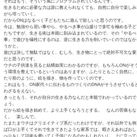
それはもう、そういう風にプログラムされているんです。
生きるために必要な力は誰に教えられなくても、自然に自分で楽しみ
がら培っていく。
だからONはなるべく子どもたちに遊んで欲しいと思うのです。
今は、勉強やら習い事やら、やるべき事が山盛りで多忙を極める子ど
たちですが、生きる術は本能に刻み込まれているので、その『やるべ
事』で遊びを犠牲にするのは、逆に生きる力を削いでいくのではなか
うかと。
遊びは決して無駄ではなく、むしろ、生き物にとって絶対不可欠な要
だと思うのです。
ウチの子供達を見ると結構如実にわかるのですが、もちろんONがそ
う環境を整えているというのはありますが、ふたりともごく自然に、
たり前のように、絵を描き、物を作っていくのです。
これはもう、ON家代々に伝わるものづくりのDNAがそうさせている
わざるをえない。
きっともう、それが自分の生きる力なんだと本能でわかっているので
ょう。
だから絵を描き始めて、より上手くなろうとする。 なんの苦痛もな
く。 楽しんで。
たまたまウチはクリエイティブ系だったわけですが、それ以外でも例
ば口が上手くてそれで生きてきたような家系では、暇さえあればおし
べりをして話術を磨いてく子供になるのかもしれないし、上に立って