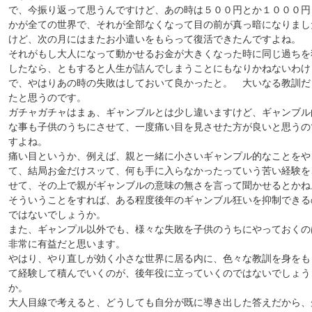
で、今振り返って思うんですけど、あの時は５００円とか１０００円
かが全ての世界で、それが全部なくなって目の前が真っ暗になりまし
けど、次の月にはまたお小遣いをもらって復活できたんですよね。
それがもし大人になって動かせるお金が大きくなった時に同じ過ちを
したなら、ともすると人生が詰んでしまうことにもなりかねないわけ
で、やはりあの時の失敗はしておいて良かったと。 大いなる教訓だ
たと思うのです。
ガチャガチャはまぁ、ギャンブルとは少し違いますけど、ギャンブル
な事も子供のうちにさせて、一度痛い目を見させた方が良いと思うの
すよね。
痛い目というか、例えば、親と一緒に小さいギャンプル的なことをや
て、結局お金だけスッて、何も手に入らなかったっていう苦い経験を
せて、その上で親がギャンブルの意味の無さを言って聞かせるとかね
そういうことをすれば、ある程度後年のギャンブル狂いを抑制できる
ではないでしょうか。
また、ギャンプル以外でも、様々な失敗を子供のうちにやっておくの
非常に有益だと思います。
やはり、やり直しが効く小さな世界に居る内に、色々な教訓を身をも
て経験して積んでいくのが、後年役に立っていくのではないでしょう
か。
大人目線で考えると、どうしても自分が既に導き出した答えだから、