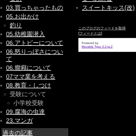
03.買っちゃったもの
スイートキッス(改)
05.お出かけ
釣り
このブログのフィードを取得
05.幼稚園潜入
[
フィードとは
]
06.アトピーについて
Powered by
Movable Type 3.2-ja-2
06.怒りっぽさについ
て
06.癇癪について
07ママ業を考える
08.教育・しつけ
受験について
小学校受験
09.腐海の虫達
23.マンガ
過去の記事