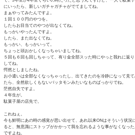
で、3年生か4年生くらいの時だったと思うんですけど、一人で駄菓
にいったら、新しいガチャガチャがでてましてね。
まぁやってみたんですよ。
１回１００円のやつを。
したらお目当てのやつが出なくてね。
もっかいやったんですよ。
したら、また出なくてね。
もっかい、もっかいって。
ちょっと頭おかしくなっちゃいましてね。
５回も６回も回しちゃって、有り金全部スッた時にやっと我れに返り
してね。
愕然としましたね。
お小遣いは全部なくなっちゃったし、出てきたのを冷静になって見て
たら、全然欲しくもないバッタモンみたいなものばっかりでね。
茫然自失ですよ。
４年生が。
駄菓子屋の店先で。
これねぇ。
今も鮮明にあの時の感覚が思い出せて、あれ以来ONはそういう状況
ると、無意識にストップがかかって我を忘れるような事がなくなった
ですよね。