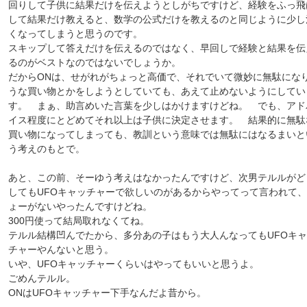
回りして子供に結果だけを伝えようとしがちですけど、経験をふっ飛
して結果だけ教えると、数学の公式だけを教えるのと同じように少し
くなってしまうと思うのです。
スキップして答えだけを伝えるのではなく、早回しで経験と結果を伝
るのがベストなのではないでしょうか。
だからONは、せがれがちょっと高価で、それでいて微妙に無駄にな
うな買い物とかをしようとしていても、あえて止めないようにしてい
す。 まぁ、助言めいた言葉を少しはかけますけどね。 でも、アド
イス程度にとどめてそれ以上は子供に決定させます。 結果的に無駄
買い物になってしまっても、教訓という意味では無駄にはなるまいと
う考えのもとで。
あと、この前、そーゆう考えはなかったんですけど、次男テルルがど
してもUFOキャッチャーで欲しいのがあるからやってって言われて
ょーがないやったんですけどね。
300円使って結局取れなくてね。
テルル結構凹んでたから、多分あの子はもう大人んなってもUFOキ
チャーやんないと思う。
いや、UFOキャッチャーくらいはやってもいいと思うよ。
ごめんテルル。
ONはUFOキャッチャー下手なんだよ昔から。