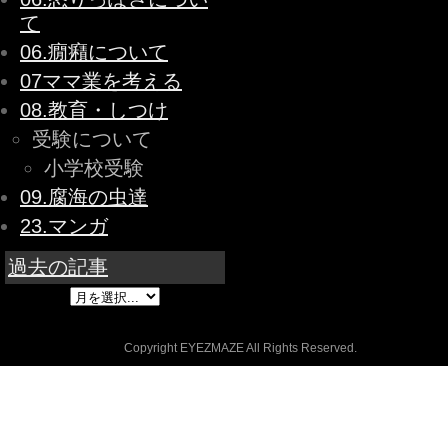
て
06.癇癪について
07ママ業を考える
08.教育・しつけ
受験について
小学校受験
09.腐海の虫達
23.マンガ
過去の記事
Copyright EYEZMAZE All Rights Reserved.