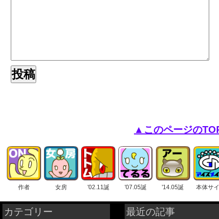
▲このページのTO
作者
女房
'02.11誕
'07.05誕
'14.05誕
本体サ
カテゴリー
最近の記事