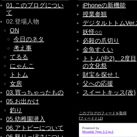
01.このブログについ
iPhoneの新機能
て
授業参観
02.登場人物
デジタルトトムVer.
ON
妖怪○○
今日のネタ
必殺の爪切り
考え事
金魚すくい
てるる
トトム(中2)、2度目
にゃんこ
の文化祭
トトム
財宝を探せ！
女房
父への応援
03.買っちゃったもの
スイートキッス(改)
05.お出かけ
釣り
このブログのフィードを取得
05.幼稚園潜入
[
フィードとは
]
06.アトピーについて
Powered by
Movable Type 3.2-ja-2
06.怒りっぽさについ