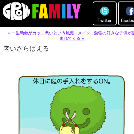
« 一生懸命がカッコ悪いという風潮
|
メイン
|
勉強の好きな子供が
まれてくる »
老いさらばえる