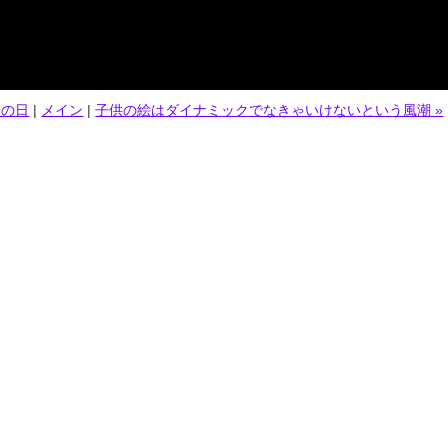
分の日
|
メイン
|
子供の絵はダイナミックでなきゃいけないという風潮 »