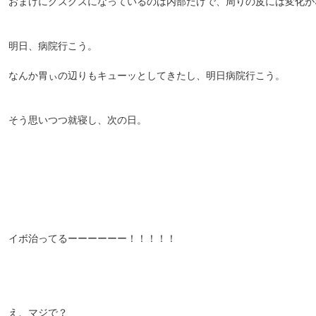
おまけにグズグズになっているのは内部だけで、周りの皮には変化が
明日、病院行こう。
なんか胃ぃの辺りもキューッとしてきたし、明日病院行こう。
そう思いつつ就寝し、次の日。
イボ治ってるーーーーーー！！！！！
え、マジで？