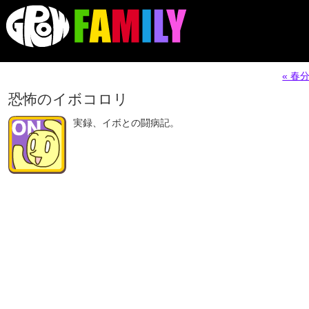
« 春
恐怖のイボコロリ
実録、イボとの闘病記。