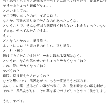
って思ってちょっと危機感を持って更に調べて行ったら、皮膚科に行
そりゃあちょっと難儀だなぁ。。
と思いましてね。
そこで思い出したのが、イボコロリ。
なんか、市販の塗り薬でそんなのがあったような。
ということで、そんな何回も病院行く暇もないしお金ももったいない
でまぁ、使ってみたんですよ。
えぇ。
どんなもんかねぇ、塗り塗り。
ホントにコロリと取れるのかしら、塗り塗り。
と、3～4日？
続けてみてたんですけど、一向に取れる気配はなく。
というか、なんか気のせいかちょっとデカくなってね？
これ、逆にデカくなってね？
ヤバくね？
病院に切り替えた方がよくね？
などと思いつつ、風呂あがりにもう一度塗ろうと試みる。
あの、この薬、塗ると白い幕が出来て、次に塗る時はその幕を剥がし
それで、風呂あがりに、その幕を爪でガリガリっとやって剥がしまし
うお、ヤバイ。