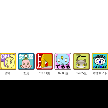
作者
女房
'02.11誕
'07.05誕
'14.05誕
本体サイト