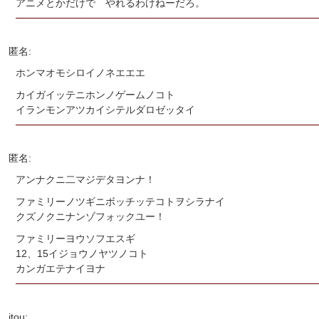
アニメとかだけで やれるわけねーだろ。
匿名:
ホンマオモシロイノネエエエ
カイガイッテニホンノゲームノコト
イランモンアツカイシテルダロゼッタイ
匿名:
アンナクニ二マジデタヨンナ！
ファミリーノツギニボッチッテコトヲシラナイ
クズノクニナンゾフォックユー！
ファミリーヨウソフエスギ
12、15イジョウノヤツノコト
カンガエテナイヨナ
itou: