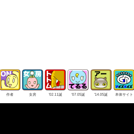
作者
女房
'02.11誕
'07.05誕
'14.05誕
本体サイト