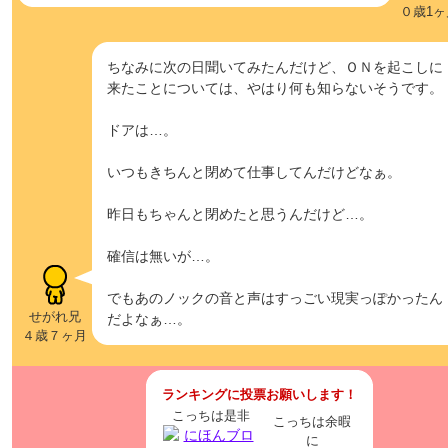
０歳1ヶ
ちなみに次の日聞いてみたんだけど、ＯＮを起こしに
来たことについては、やはり何も知らないそうです。
ドアは…。
いつもきちんと閉めて仕事してんだけどなぁ。
昨日もちゃんと閉めたと思うんだけど…。
確信は無いが…。
でもあのノックの音と声はすっごい現実っぽかったん
せがれ兄
だよなぁ…。
４歳７ヶ月
ランキングに投票お願いします！
こっちは是非
こっちは余暇
に