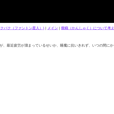
 (パクパク（ファントン星人）)
|
メイン
|
癇癪（かんしゃく）について考え
が、最近疲労が溜まっているせいか、睡魔に抗いきれず、いつの間にか