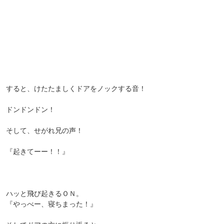
すると、けたたましくドアをノックする音！
ドンドンドン！
そして、せがれ兄の声！
『起きてーー！！』
ハッと飛び起きるＯＮ。
『やっべー、寝ちまった！』