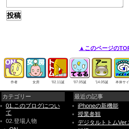
▲このページのTO
作者
女房
'02.11誕
'07.05誕
'14.05誕
本体サ
カテゴリー
最近の記事
01.このブログについ
iPhoneの新機能
て
授業参観
02.登場人物
デジタルトトムVer.