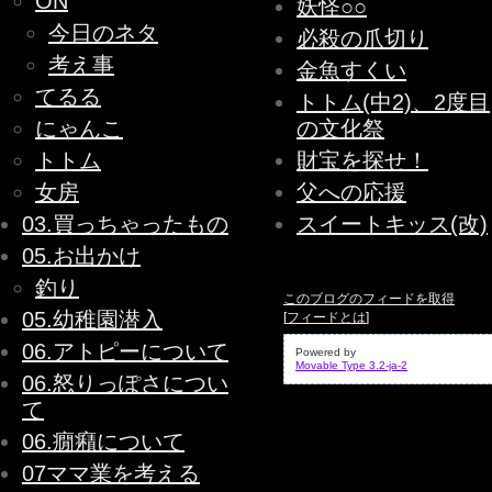
ON
妖怪○○
今日のネタ
必殺の爪切り
考え事
金魚すくい
てるる
トトム(中2)、2度目
にゃんこ
の文化祭
トトム
財宝を探せ！
女房
父への応援
03.買っちゃったもの
スイートキッス(改)
05.お出かけ
釣り
このブログのフィードを取得
05.幼稚園潜入
[
フィードとは
]
06.アトピーについて
Powered by
Movable Type 3.2-ja-2
06.怒りっぽさについ
て
06.癇癪について
07ママ業を考える