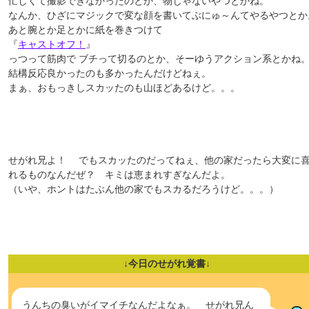
忙しくて撮影できなかったのとか、物じゃないやつとかね。
なんか、ひざにマジックで変な顔を書いてぶにゅ～んてやるやつとか
あと腕とか足とかに紙を巻きつけて
『
キャストオフ！
』
っつって筋肉で ブチって切るのとか、そーゆうアクション系とかね
結構反応良かったのも多かったんだけどねぇ。
まぁ、おもっきしスカッたのも山ほどあるけど。。。
せがれ兄よ！ でもスカッたのだってねぇ、他の家だったら大変に
れるものなんだぜ？ キミは恵まれすぎなんだよ。
（いや、ホントはたぶん他の家でもスカるだろうけど。。。）
↓今日のせがれ覚書↓
うんちの臭いがイマイチなんだよなぁ。 せがれ兄ん