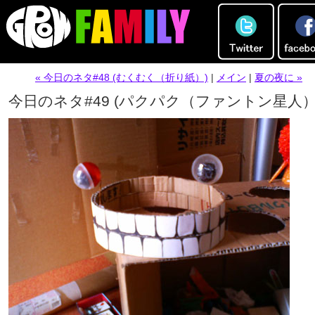
« 今日のネタ#48 (むくむく（折り紙）)
|
メイン
|
夏の夜に »
今日のネタ#49 (パクパク（ファントン星人）