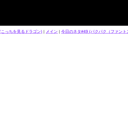
7 (こっちを見るドラゴン)
|
メイン
|
今日のネタ#49 (パクパク（ファントン