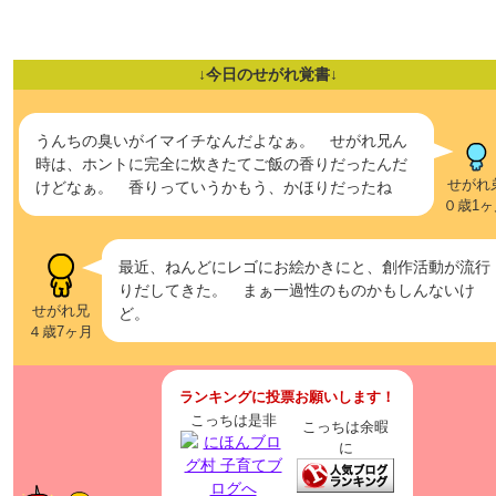
↓今日のせがれ覚書↓
うんちの臭いがイマイチなんだよなぁ。 せがれ兄ん
時は、ホントに完全に炊きたてご飯の香りだったんだ
せがれ
けどなぁ。 香りっていうかもう、かほりだったね
０歳1ヶ
最近、ねんどにレゴにお絵かきにと、創作活動が流行
りだしてきた。 まぁ一過性のものかもしんないけ
せがれ兄
ど。
４歳7ヶ月
ランキングに投票お願いします！
こっちは是非
こっちは余暇
に