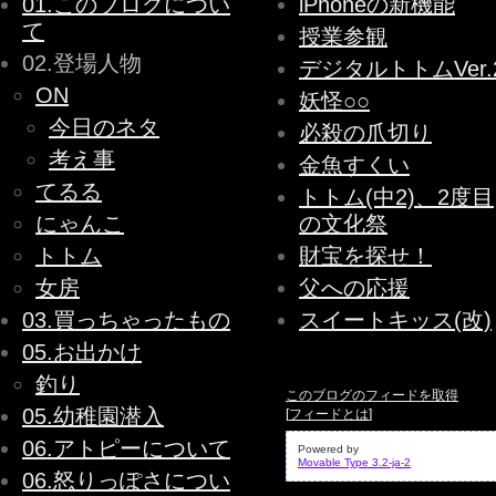
01.このブログについ
iPhoneの新機能
て
授業参観
02.登場人物
デジタルトトムVer.
ON
妖怪○○
今日のネタ
必殺の爪切り
考え事
金魚すくい
てるる
トトム(中2)、2度目
にゃんこ
の文化祭
トトム
財宝を探せ！
女房
父への応援
03.買っちゃったもの
スイートキッス(改)
05.お出かけ
釣り
このブログのフィードを取得
05.幼稚園潜入
[
フィードとは
]
06.アトピーについて
Powered by
Movable Type 3.2-ja-2
06.怒りっぽさについ