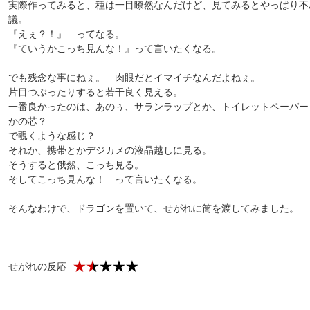
実際作ってみると、種は一目瞭然なんだけど、見てみるとやっぱり不
議。
『えぇ？！』 ってなる。
『ていうかこっち見んな！』って言いたくなる。
でも残念な事にねぇ。 肉眼だとイマイチなんだよねぇ。
片目つぶったりすると若干良く見える。
一番良かったのは、あのぅ、サランラップとか、トイレットペーパー
かの芯？
で覗くような感じ？
それか、携帯とかデジカメの液晶越しに見る。
そうすると俄然、こっち見る。
そしてこっち見んな！ って言いたくなる。
そんなわけで、ドラゴンを置いて、せがれに筒を渡してみました。
せがれの反応