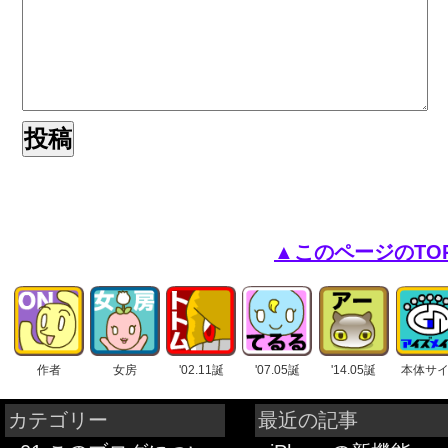
▲このページのTO
作者
女房
'02.11誕
'07.05誕
'14.05誕
本体サ
カテゴリー
最近の記事