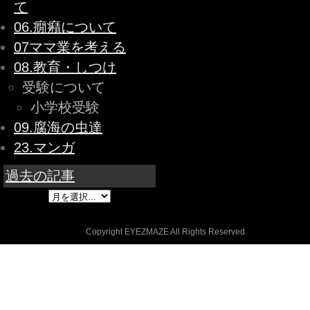
て
06.癇癪について
07ママ業を考える
08.教育・しつけ
受験について
小学校受験
09.腐海の虫達
23.マンガ
過去の記事
Copyright EYEZMAZE All Rights Reserved.