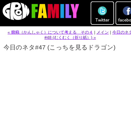
« 癇癪（かんしゃく）について考える その４
|
メイン
|
今日のネ
#48 (むくむく（折り紙）) »
今日のネタ#47 (こっちを見るドラゴン)