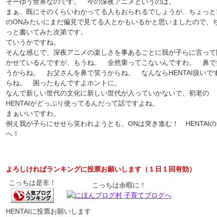
そーゆう世界なのです。 今の深夜アニメというのは。
まぁ、既にそのくらいわかってる人もおられるでしょうが、ちょっと
のONみたいにまだ偏見で見てる人とかもいるかと思いましたので、
っと書いてみた次第です。
ていうかですね。
そんな感じで、深夜アニメの楽しさを事あるごとに我が子らに言って
かせているんですが、もうね。 全然乗ってこないんですわ。 鼻で
うからね。 お父さんを鼻で笑うからね。 なんならHENTAI扱いで
らね。 困ったもんですよホントに。
なんで新しい世代の文化に新しい世代が入っていかないで、初老の
HENTAIがどっぷり使ってるんだって話ですよね。
まぁいいですわ。
例え我が子らにせせら笑われようとも、ONは突き進む！ HENTAI
へ！
よろしければランキングに投票お願いします（１日１回有効）
こっちは是非！
こっちは余暇に！
HENTAIに投票お願いします