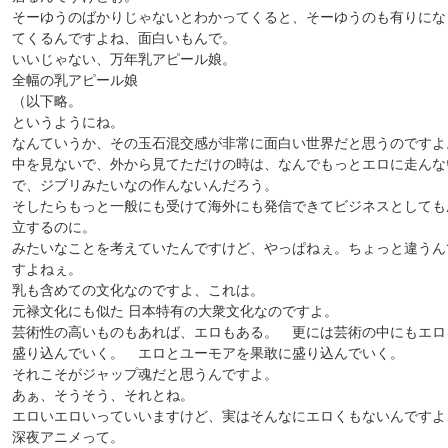
そーゆうのばかりじゃないとわかってくると、そーゆうのも有りにな
てくるんですよね、面白いもんで。
いいじゃない、万年乳アピール娘。
全幅の乳アピール娘
（以下略。
というようにね。
なんていうか、その玉石混交感が非常に面白い世界だと思うのですよ
中を見ないで、外から見てただけの時は、なんでもっとエロに走んな
で、ジブリみたいなの作んないんだろう。
そしたらもっと一般にも受けて海外にも発信できてビジネスとしても
立するのに。
みたいなことを考えていたんですけど、やっぱねぇ。ちょっと違うん
すよねぇ。
乳も含めての文化なのですよ、これは。
元禄文化にも似た 日本特有の大衆文化なのですよ。
芸術性の高いものもあれば、エロもある。 更には芸術の中にもエロ
盛り込んでいく。 エロとユーモアを果敢に盛り込んでいく。
それこそがジャップ魂だと思うんですよ。
あぁ、そうそう、それとね。
エロいエロいっていいますけど、実はそんなにエロくもないんですよ
深夜アニメって。