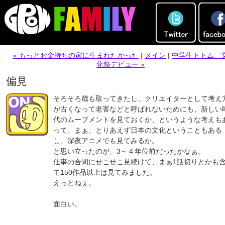
« もっとお金持ちの家に生まれたかった
|
メイン
|
中学生トトム、
化祭デビュー »
偏見
そろそろ歳も取ってきたし、クリエイターとして考え
が古くなって老害などと呼ばれないためにも、新しい
代のムーブメントを見ておくか、というような考えも
って、まぁ、とりあえず日本の文化ということもある
し、深夜アニメでも見てみるか。
と思い立ったのが、3～４年位前だったかなぁ。
仕事の合間にせこせこ見続けて、まぁ1話切りとかも
て150作品以上は見てみました。
えっとねぇ。
面白い。