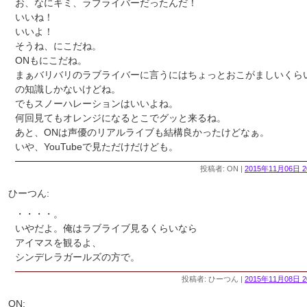
お、なにキミ、ラブライバーだったんだ！
いいね！
いいよ！
そうね、にこだね。
ONもにこだね。
まぁバリバリのラブライバーに言うにはちょっとおこがましいくら
の知識しかないけどね。
でもスノーハレーションはいいよね。
何回見てもオレンジになるとこでグッと来るね。
あと、ONは声優のリアルライブも結構良かったけどなぁ。
いや、YouTubeで見ただけだけども。
投稿者: ON |
2015年11月06日 2
ひーつん:
・・・・。
いやだよ。俺はラブライブ見るくらいなら
アイマスを観るよ、
シンデレラガールズの方で。
投稿者: ひーつん |
2015年11月08日 2
ON: