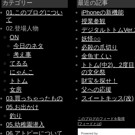
カテゴリー
最近の記事
01.このブログについ
iPhoneの新機能
て
授業参観
02.登場人物
デジタルトトムVer.
ON
妖怪○○
今日のネタ
必殺の爪切り
考え事
金魚すくい
てるる
トトム(中2)、2度目
にゃんこ
の文化祭
トトム
財宝を探せ！
女房
父への応援
03.買っちゃったもの
スイートキッス(改)
05.お出かけ
釣り
このブログのフィードを取得
05.幼稚園潜入
[
フィードとは
]
06.アトピーについて
Powered by