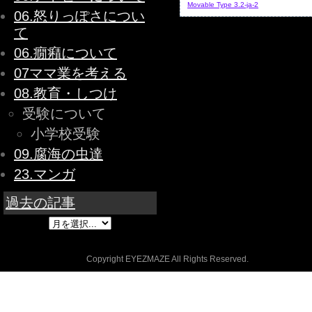
Movable Type 3.2-ja-2
06.怒りっぽさについ
て
06.癇癪について
07ママ業を考える
08.教育・しつけ
受験について
小学校受験
09.腐海の虫達
23.マンガ
過去の記事
Copyright EYEZMAZE All Rights Reserved.