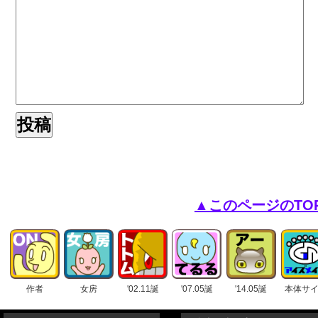
▲このページのTO
作者
女房
'02.11誕
'07.05誕
'14.05誕
本体サ