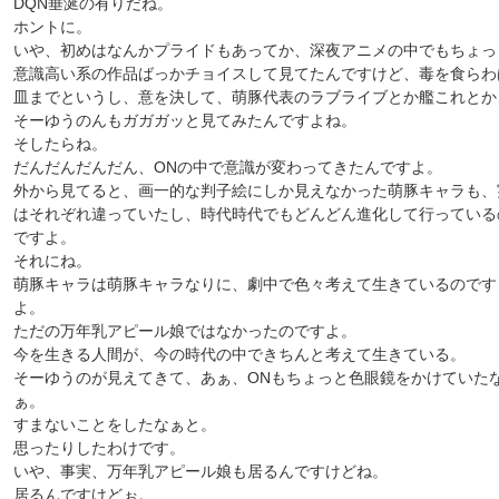
DQN垂涎の有りだね。
ホントに。
いや、初めはなんかプライドもあってか、深夜アニメの中でもちょっ
意識高い系の作品ばっかチョイスして見てたんですけど、毒を食らわ
皿までというし、意を決して、萌豚代表のラブライブとか艦これとか
そーゆうのんもガガガッと見てみたんですよね。
そしたらね。
だんだんだんだん、ONの中で意識が変わってきたんですよ。
外から見てると、画一的な判子絵にしか見えなかった萌豚キャラも、
はそれぞれ違っていたし、時代時代でもどんどん進化して行っている
ですよ。
それにね。
萌豚キャラは萌豚キャラなりに、劇中で色々考えて生きているのです
よ。
ただの万年乳アピール娘ではなかったのですよ。
今を生きる人間が、今の時代の中できちんと考えて生きている。
そーゆうのが見えてきて、あぁ、ONもちょっと色眼鏡をかけていた
ぁ。
すまないことをしたなぁと。
思ったりしたわけです。
いや、事実、万年乳アピール娘も居るんですけどね。
居るんですけどぉ。