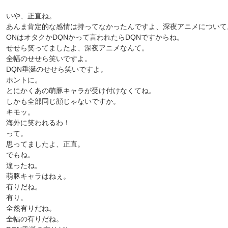
いや、正直ね。
あんま肯定的な感情は持ってなかったんですよ、深夜アニメについて
ONはオタクかDQNかって言われたらDQNですからね。
せせら笑ってましたよ、深夜アニメなんて。
全幅のせせら笑いですよ。
DQN垂涎のせせら笑いですよ。
ホントに。
とにかくあの萌豚キャラが受け付けなくてね。
しかも全部同じ顔じゃないですか。
キモッ。
海外に笑われるわ！
って。
思ってましたよ、正直。
でもね。
違ったね。
萌豚キャラはねぇ。
有りだね。
有り。
全然有りだね。
全幅の有りだね。