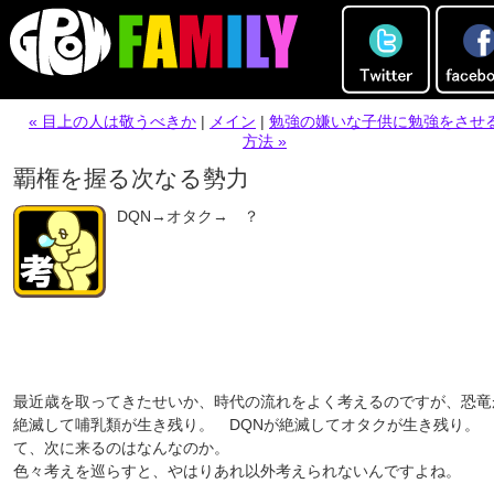
« 目上の人は敬うべきか
|
メイン
|
勉強の嫌いな子供に勉強をさせ
方法 »
覇権を握る次なる勢力
DQN→オタク→ ？
最近歳を取ってきたせいか、時代の流れをよく考えるのですが、恐竜
絶滅して哺乳類が生き残り。 DQNが絶滅してオタクが生き残り。
て、次に来るのはなんなのか。
色々考えを巡らすと、やはりあれ以外考えられないんですよね。