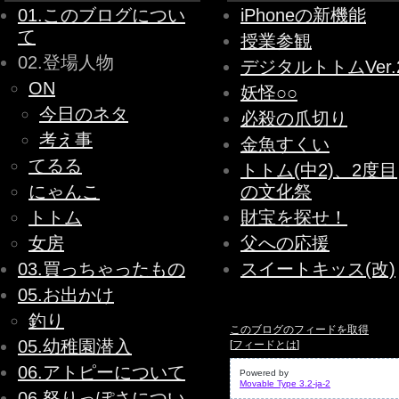
01.このブログについ
iPhoneの新機能
て
授業参観
02.登場人物
デジタルトトムVer.
ON
妖怪○○
今日のネタ
必殺の爪切り
考え事
金魚すくい
てるる
トトム(中2)、2度目
にゃんこ
の文化祭
トトム
財宝を探せ！
女房
父への応援
03.買っちゃったもの
スイートキッス(改)
05.お出かけ
釣り
このブログのフィードを取得
05.幼稚園潜入
[
フィードとは
]
06.アトピーについて
Powered by
Movable Type 3.2-ja-2
06.怒りっぽさについ