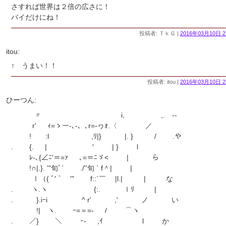
さすれば世界は２倍の広さに！
バイだけにね！
投稿者: ＴｋＧ |
2016年03月10日 2
itou:
↑ うまい！！
投稿者: itou |
2016年03月10日 2
ひーつん:
〃 i, ,. -‐
r' ｨ=ゝー-､-、､r=‐ヮｫ.〈 ／
! :l ,ﾘ|} |. } / .や
. {. | ′ | } l
ﾚ-､{∠ﾆ'＝=ｧ ､=＝ﾆゞ< | ら
!∩|.}. '"旬ﾞ` ./''旬 ` f＾| |
ｌ（( ﾞ′｀￣'" f::`￣ |l.| | な
. ヽ.ヽ {:. ｌﾘ |
. }.iｰi ^ r' ,' ノ い
!| ヽ. ｰ=＝=- / ⌒ヽ
. ／} ＼ ｰ‐ ,ｲ l か