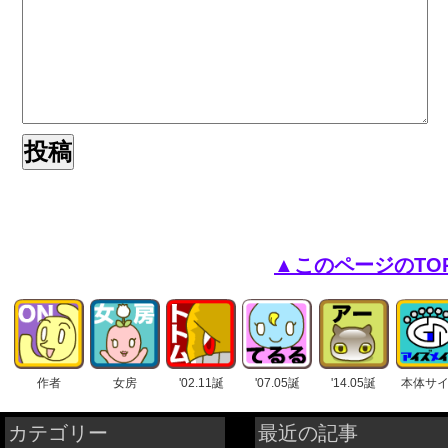
▲このページのTO
作者
女房
'02.11誕
'07.05誕
'14.05誕
本体サ
カテゴリー
最近の記事