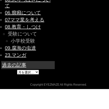
て
06.癇癪について
07ママ業を考える
08.教育・しつけ
受験について
小学校受験
09.腐海の虫達
23.マンガ
過去の記事
Copyright EYEZMAZE All Rights Reserved.