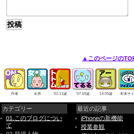
▲このページのTO
作者
女房
'02.11誕
'07.05誕
'14.05誕
本体サ
カテゴリー
最近の記事
01.このブログについ
iPhoneの新機能
て
授業参観