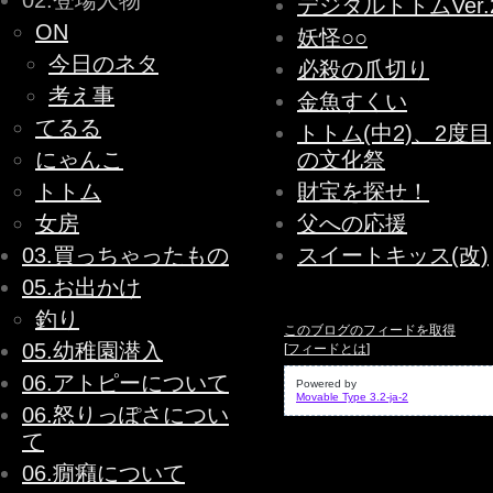
02.登場人物
デジタルトトムVer.
ON
妖怪○○
今日のネタ
必殺の爪切り
考え事
金魚すくい
てるる
トトム(中2)、2度目
にゃんこ
の文化祭
トトム
財宝を探せ！
女房
父への応援
03.買っちゃったもの
スイートキッス(改)
05.お出かけ
釣り
このブログのフィードを取得
05.幼稚園潜入
[
フィードとは
]
06.アトピーについて
Powered by
Movable Type 3.2-ja-2
06.怒りっぽさについ
て
06.癇癪について