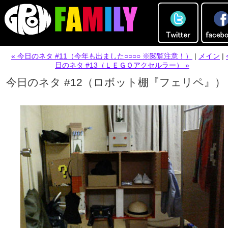
« 今日のネタ #11（今年も出ました○○○○ ※閲覧注意！）
|
メイン
|
日のネタ #13（ＬＥＧＯアクセルラー） »
今日のネタ #12（ロボット棚『フェリペ』）