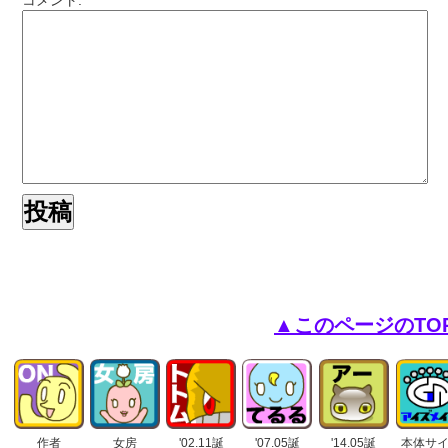
コメント:
▲このページのTO
作者
女房
'02.11誕
'07.05誕
'14.05誕
本体サ