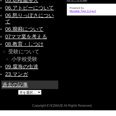
05.幼稚園潜入
06.アトピーについて
Powered by
Movable Type 3.2-ja-2
06.怒りっぽさについ
て
06.癇癪について
07ママ業を考える
08.教育・しつけ
受験について
小学校受験
09.腐海の虫達
23.マンガ
過去の記事
Copyright EYEZMAZE All Rights Reserved.