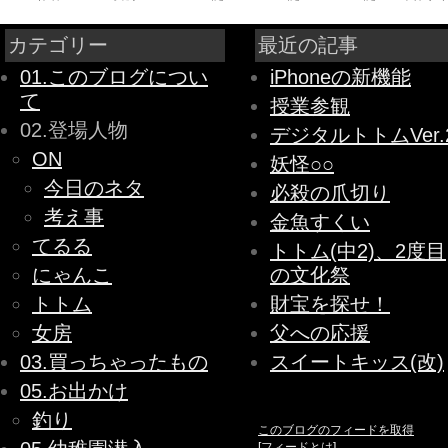
カテゴリー
最近の記事
01.このブログについ
iPhoneの新機能
て
授業参観
02.登場人物
デジタルトトムVer.
ON
妖怪○○
今日のネタ
必殺の爪切り
考え事
金魚すくい
てるる
トトム(中2)、2度目
にゃんこ
の文化祭
トトム
財宝を探せ！
女房
父への応援
03.買っちゃったもの
スイートキッス(改)
05.お出かけ
釣り
このブログのフィードを取得
[
フィードとは
]