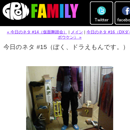
« 今日のネタ #14（仮面舞踏会）
|
メイン
|
今日のネタ #16（DXダ
ボウケン） »
今日のネタ #15（ぼく、ドラえもんです。）