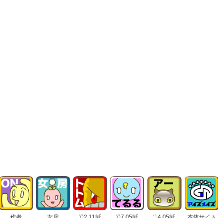
作者
女房
'02.11誕
'07.05誕
'14.05誕
本体サイト