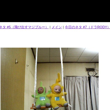
のネタ #5（飛び出すマジブルー）
|
メイン
|
今日のネタ #7（ドラRODY）