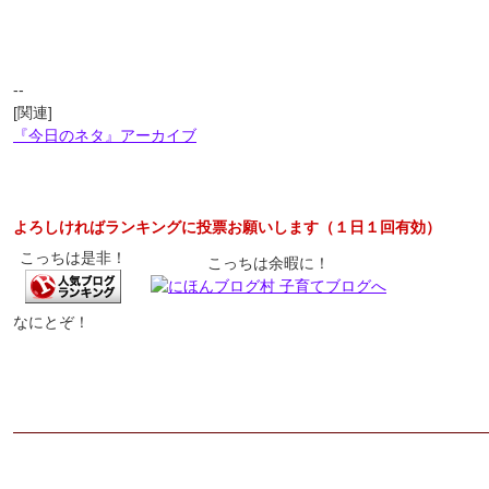
--
[関連]
『今日のネタ』アーカイブ
よろしければランキングに投票お願いします（１日１回有効）
こっちは是非！
こっちは余暇に！
なにとぞ！