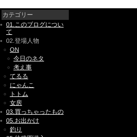
カテゴリー
01.このブログについ
て
02.登場人物
ON
今日のネタ
考え事
てるる
にゃんこ
トトム
女房
03.買っちゃったもの
05.お出かけ
釣り