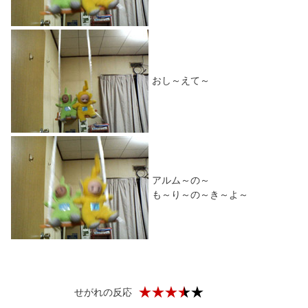
おし～えて～
アルム～の～
も～り～の～き～よ～
せがれの反応