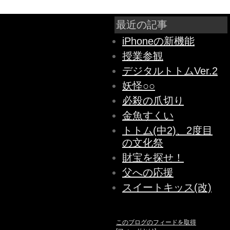
最近の記事
iPhoneの新機能
授業参観
デジタルトトムVer.2
妖怪○○
必殺の爪切り
金魚すくい
トトム(中2)、2度目
の文化祭
財宝を探せ！
父への応援
スイートキッス(改)
このブログのフィードを取得