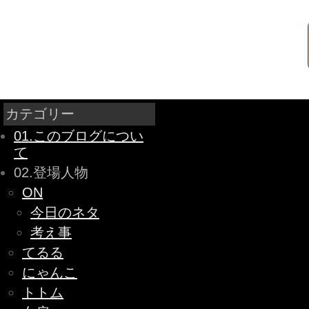
カテゴリー
01.このブログについ
て
02.登場人物
ON
今日のネタ
考え事
てるる
にゃんこ
トトム