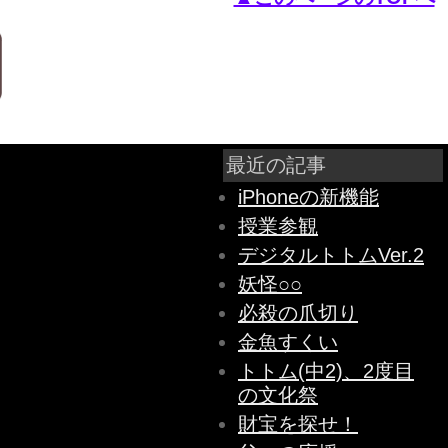
最近の記事
iPhoneの新機能
授業参観
デジタルトトムVer.2
妖怪○○
必殺の爪切り
金魚すくい
トトム(中2)、2度目
の文化祭
財宝を探せ！