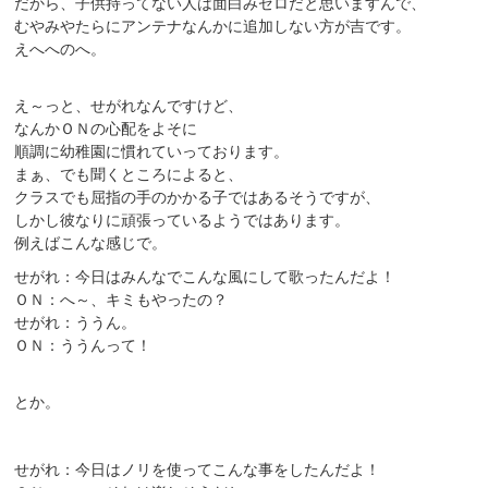
だから、子供持ってない人は面白みゼロだと思いますんで、
むやみやたらにアンテナなんかに追加しない方が吉です。
えへへのへ。
え～っと、せがれなんですけど、
なんかＯＮの心配をよそに
順調に幼稚園に慣れていっております。
まぁ、でも聞くところによると、
クラスでも屈指の手のかかる子ではあるそうですが、
しかし彼なりに頑張っているようではあります。
例えばこんな感じで。
せがれ：今日はみんなでこんな風にして歌ったんだよ！
ＯＮ：へ～、キミもやったの？
せがれ：ううん。
ＯＮ：ううんって！
とか。
せがれ：今日はノリを使ってこんな事をしたんだよ！