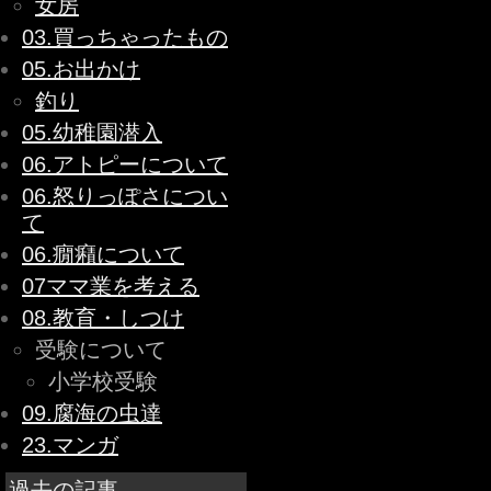
女房
03.買っちゃったもの
05.お出かけ
釣り
05.幼稚園潜入
06.アトピーについて
06.怒りっぽさについ
て
06.癇癪について
07ママ業を考える
08.教育・しつけ
受験について
小学校受験
09.腐海の虫達
23.マンガ
過去の記事