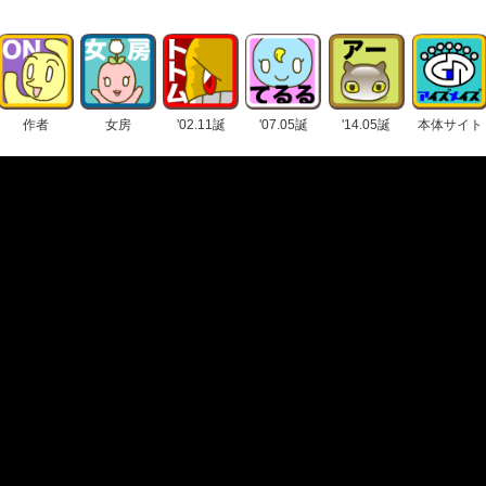
作者
女房
'02.11誕
'07.05誕
'14.05誕
本体サイト