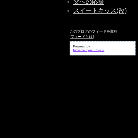
父への応援
スイートキッス(改)
このブログのフィードを取得
[
フィードとは
]
Powered by
Movable Type 3.2-ja-2