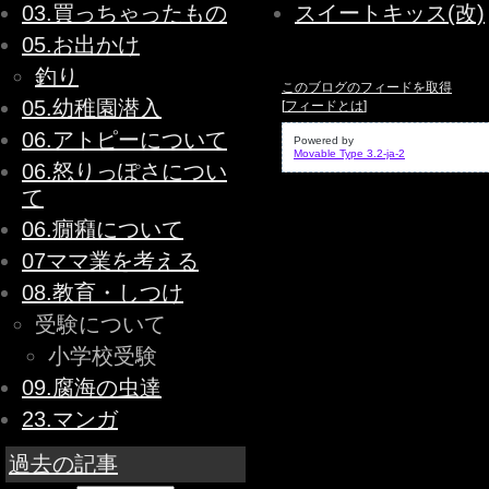
03.買っちゃったもの
スイートキッス(改)
05.お出かけ
釣り
このブログのフィードを取得
05.幼稚園潜入
[
フィードとは
]
06.アトピーについて
Powered by
Movable Type 3.2-ja-2
06.怒りっぽさについ
て
06.癇癪について
07ママ業を考える
08.教育・しつけ
受験について
小学校受験
09.腐海の虫達
23.マンガ
過去の記事