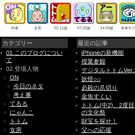
作者
女房
'02.11誕
'07.05誕
'14.05誕
本体サ
カテゴリー
最近の記事
01.このブログについ
iPhoneの新機能
て
授業参観
02.登場人物
デジタルトトムVer.
ON
妖怪○○
今日のネタ
必殺の爪切り
考え事
金魚すくい
てるる
トトム(中2)、2度目
にゃんこ
の文化祭
トトム
財宝を探せ！
女房
父への応援