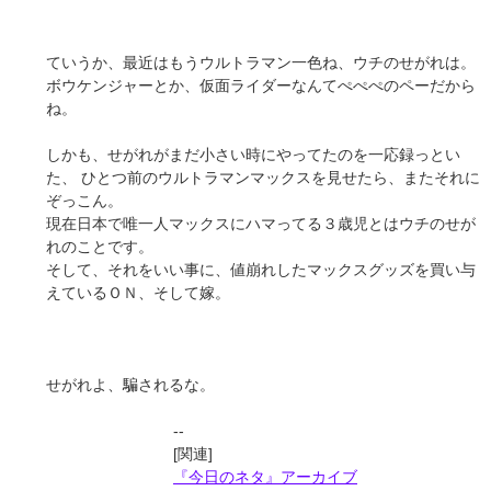
ていうか、最近はもうウルトラマン一色ね、ウチのせがれは。
ボウケンジャーとか、仮面ライダーなんてぺぺぺのペーだから
ね。
しかも、せがれがまだ小さい時にやってたのを一応録っとい
た、 ひとつ前のウルトラマンマックスを見せたら、またそれに
ぞっこん。
現在日本で唯一人マックスにハマってる３歳児とはウチのせが
れのことです。
そして、それをいい事に、値崩れしたマックスグッズを買い与
えているＯＮ、そして嫁。
せがれよ、騙されるな。
--
[関連]
『今日のネタ』アーカイブ