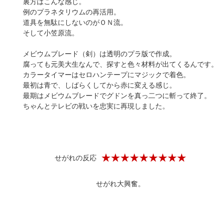
裏方はこんな感じ。
例のプラネタリウムの再活用。
道具を無駄にしないのがＯＮ流。
そして小笠原流。
メビウムブレード（剣）は透明のプラ版で作成。
腐っても元美大生なんで、探すと色々材料が出てくるんです。
カラータイマーはセロハンテープにマジックで着色。
最初は青で、しばらくしてから赤に変える感じ。
最期はメビウムブレードでグドンを真っ二つに斬って終了。
ちゃんとテレビの戦いを忠実に再現しました。
せがれの反応
せがれ大興奮。