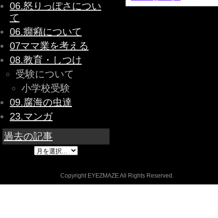
06.怒りっぽさについ
て
06.癇癪について
07ママ業を考える
08.教育・しつけ
受験について
小学校受験
09.腐海の虫達
23.マンガ
過去の記事
Copyright EYEZMAZE All Rights Reserved.