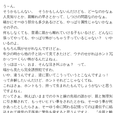
う～ん。
そうかもしんない。 そうかもしんないんだけども、どーなのかなぁ
人見知りとか、親離れの早さとかって、しつけの問題なのかなぁ。
確かにそーゆう部分も多少あるけども、やっぱり属性じゃないかなぁ
その子の。
何もしなくても、普通に親から離れていける子もいるけど、どんなに
張ってやっても、やっぱり怖がっちゃう子っているじゃない？ いや
いるのよ。
もちろん我がせがれなんですけどぉ。
年少の時から他の子と比べて見てきたけど、ウチのせがれはホント冗
かっつーくらい怖がるんだよねぇ。
うっほほ～い、おま、そんな泣き叫ぶかぁ？ って。
端から見たら完全誘拐犯ですわ。
いや、違うんですよ、逆に置いてこうっていうとこなんですよっ！
って弁解したいんだけど、ホントそれどこじゃなくてね。
これはさぁ、ホントもう、持って生まれたもんでしょうがないと思う
ですよねぇ。
だってさぁ、例えばいままでのＯＮと嫁の先祖の誰かが、親と無理矢
に引き離されて、もっそいヒドい事をされたとかね、そーゆう事が何
かあったとしたらさぁ、そーゆう命に関わる記憶ってのは遺伝子に組
込まれて後世の子孫達に警告を発すると思うんですよ。 『今親と離