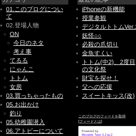
01.このブログについ
iPhoneの新機能
て
授業参観
02.登場人物
デジタルトトムVer.
ON
妖怪○○
今日のネタ
必殺の爪切り
考え事
金魚すくい
てるる
トトム(中2)、2度目
にゃんこ
の文化祭
トトム
財宝を探せ！
女房
父への応援
03.買っちゃったもの
スイートキッス(改)
05.お出かけ
釣り
このブログのフィードを取得
05.幼稚園潜入
[
フィードとは
]
06.アトピーについて
Powered by
Movable Type 3.2-ja-2