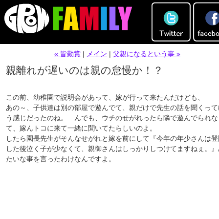
« 皆勤賞
|
メイン
|
父親になるという事 »
親離れが遅いのは親の怠慢か！？
この前、幼稚園で説明会があって、嫁が行って来たんだけども、
あの～、子供達は別の部屋で遊んでて、親だけで先生の話を聞くって
う感じだったのね。 んでも、ウチのせがれったら隣で遊んでられな
て、嫁んトコに来て一緒に聞いてたらしいのよ。
したら園長先生がそんなせがれと嫁を前にして『今年の年少さんは登
した後泣く子が少なくて、親御さんはしっかりしつけてますねぇ。』
たいな事を言ったわけなんですよ。