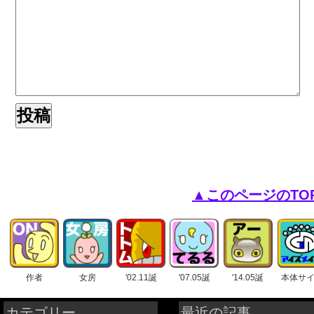
▲このページのTO
作者
女房
'02.11誕
'07.05誕
'14.05誕
本体サ
カテゴリー
最近の記事