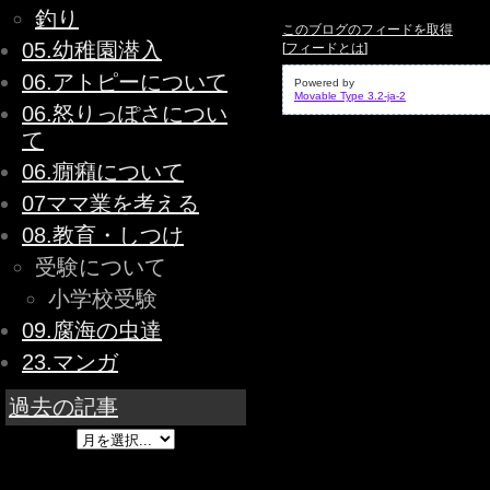
釣り
このブログのフィードを取得
05.幼稚園潜入
[
フィードとは
]
06.アトピーについて
Powered by
Movable Type 3.2-ja-2
06.怒りっぽさについ
て
06.癇癪について
07ママ業を考える
08.教育・しつけ
受験について
小学校受験
09.腐海の虫達
23.マンガ
過去の記事