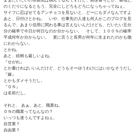
まぁだいたいの雰囲気は掴んでるんですけど、郵便番号とか、番地と
のくだりになるともう、完全にしどろもどろになっちゃってねぇ。
サイフに忍ばせてるアンチョコを見ないと、どーにもダメなんですよ
あと、日付けとかね。 いや、仕事先の人達も何人かこのブログを見
るんで、あまり信用に関わる事は言えないんだけども、だいたい五分
分の確率で今日が何日なのか分からない。 そして、１００％の確率
平成何年か分からない。 更に言うと長男が何年に生まれたのかも微
にわからない。
とかね。
あと、続柄も厳しいよね。
『せがれ』
とか書ければいいんだけど、どうもそーゆうわけにはいかなそうだし
『嫁』
とかもダメそうだし。
『ＯＮ』
は名前だし。
それと、 あぁ、あと、職業ね。
ＯＮの職業ってなんなの？
いっつも迷うんですよねぇ。
自営業？
自由業？