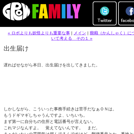
« ロボよりも妖怪よりも重要な事
|
メイン
|
癇癪（かんしゃく）に
いて考える その１ »
出生届け
遅ればせながら本日、出生届けを出してきました。
しかしながら、こういった事務手続きは苦手だなぁＯＮは。
もうドギマギしちゃうんですよ、いちいち。
まず第一に自分ちの住所と電話番号が言えない。
これマジなんすよ。 覚えてないんです。 まだ。