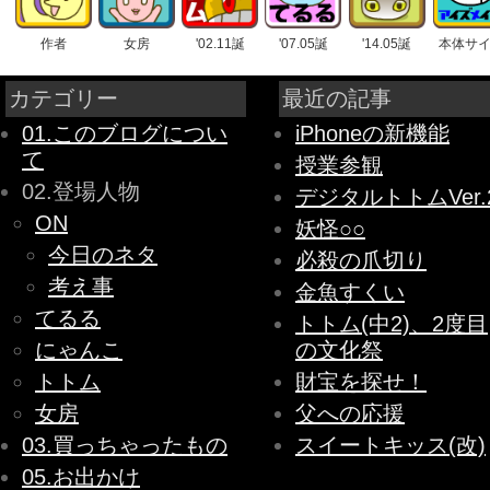
作者
女房
'02.11誕
'07.05誕
'14.05誕
本体サ
カテゴリー
最近の記事
01.このブログについ
iPhoneの新機能
て
授業参観
02.登場人物
デジタルトトムVer.
ON
妖怪○○
今日のネタ
必殺の爪切り
考え事
金魚すくい
てるる
トトム(中2)、2度目
にゃんこ
の文化祭
トトム
財宝を探せ！
女房
父への応援
03.買っちゃったもの
スイートキッス(改)
05.お出かけ