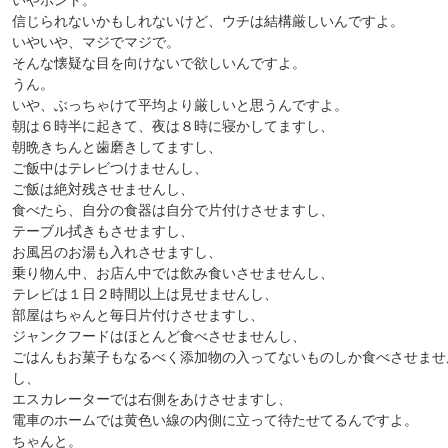
いやホント。
信じられないかもしれないけど、ウチは結構厳しいんですよ。
いやいや、マジでマジで。
そんな懐疑な目を向けないで欲しいんですよ。
うん。
いや、ぶっちゃけて平均より厳しいと思うんですよ。
朝は６時半に起きて、夜は８時に寝かしてますし、
朝晩きちんと歯磨きしてますし、
ご飯中はテレビつけませんし、
ご飯は絶対残させませんし、
食べたら、自分の食器は自分で片付けさせますし、
テーブル拭きもさせますし、
お風呂のお湯も入れさせますし、
乗り物ん中、お店ん中では飲み食いさせませんし、
テレビは１日２時間以上は見せませんし、
部屋はちゃんと毎日片付けさせますし、
ジャンクフードはほとんど食べさせませんし、
ごはんもお菓子もなるべく添加物の入ってないものしか食べさせませ
し、
エスカレーターでは右側をあけさせますし、
電車のホームでは黄色い線の内側に立って待たせてるんですよ。
ちゃんと。