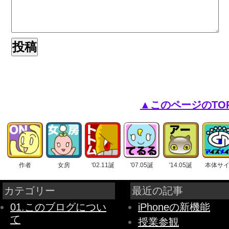
▲このページのTO
作者
女房
'02.11誕
'07.05誕
'14.05誕
本体サ
カテゴリー
最近の記事
01.このブログについ
iPhoneの新機能
て
授業参観