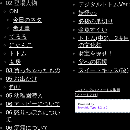
02.登場人物
デジタルトトムVer.
ON
妖怪○○
今日のネタ
必殺の爪切り
考え事
金魚すくい
てるる
トトム(中2)、2度目
にゃんこ
の文化祭
トトム
財宝を探せ！
女房
父への応援
03.買っちゃったもの
スイートキッス(改)
05.お出かけ
釣り
このブログのフィードを取得
05.幼稚園潜入
[
フィードとは
]
06.アトピーについて
Powered by
Movable Type 3.2-ja-2
06.怒りっぽさについ
て
06.癇癪について