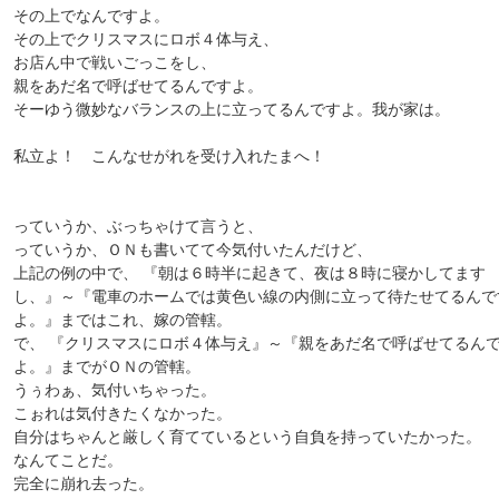
その上でなんですよ。
その上でクリスマスにロボ４体与え、
お店ん中で戦いごっこをし、
親をあだ名で呼ばせてるんですよ。
そーゆう微妙なバランスの上に立ってるんですよ。我が家は。
私立よ！ こんなせがれを受け入れたまへ！
っていうか、ぶっちゃけて言うと、
っていうか、ＯＮも書いてて今気付いたんだけど、
上記の例の中で、 『朝は６時半に起きて、夜は８時に寝かしてます
し、』～『電車のホームでは黄色い線の内側に立って待たせてるんで
よ。』まではこれ、嫁の管轄。
で、 『クリスマスにロボ４体与え』～『親をあだ名で呼ばせてるん
よ。』までがＯＮの管轄。
うぅわぁ、気付いちゃった。
こぉれは気付きたくなかった。
自分はちゃんと厳しく育てているという自負を持っていたかった。
なんてことだ。
完全に崩れ去った。