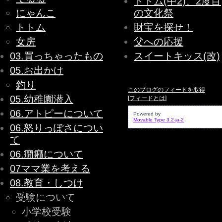
トトム(中2)、2度目
にゃんこ
の文化祭
トトム
財宝を探せ！
女房
父への応援
03.買っちゃったもの
スイートキッス(改)
05.お出かけ
釣り
このブログのフィードを取得
05.幼稚園潜入
[
フィードとは
]
06.アトピーについて
Powered by
Movable Type 3.2-ja-2
06.怒りっぽさについ
て
06.癇癪について
07ママ業を考える
08.教育・しつけ
受験について
小学校受験