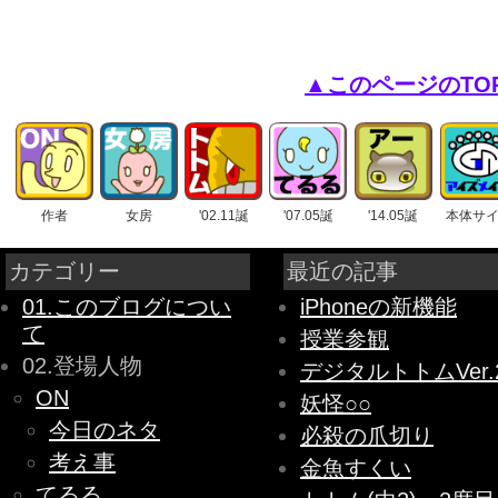
▲このページのTO
作者
女房
'02.11誕
'07.05誕
'14.05誕
本体サ
カテゴリー
最近の記事
01.このブログについ
iPhoneの新機能
て
授業参観
02.登場人物
デジタルトトムVer.
ON
妖怪○○
今日のネタ
必殺の爪切り
考え事
金魚すくい
てるる