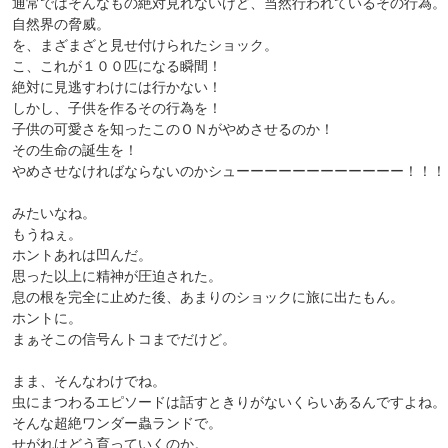
通常ではそんなもの絶対見れないけど、当然行われているその行為。
自然界の脅威。
を、まざまざと見せ付けられたショック。
こ、これが１００匹になる瞬間！
絶対に見逃すわけには行かない！
しかし、子供を作るその行為を！
子供の可愛さを知ったこのＯＮがやめさせるのか！
その生命の誕生を！
やめさせなければならないのかシューーーーーーーーーーーー！！！
みたいなね。
もうねぇ。
ホントあれは凹んだ。
思った以上に精神が圧迫された。
息の根を完全に止めた後、あまりのショックに旅に出たもん。
ホントに。
まぁそこの信号んトコまでだけど。
まま、そんなわけでね。
虫にまつわるエピソードは話すときりがないくらいあるんですよね。
そんな超絶ワンダー蟲ランドで。
せがれはどう育っていくのか。