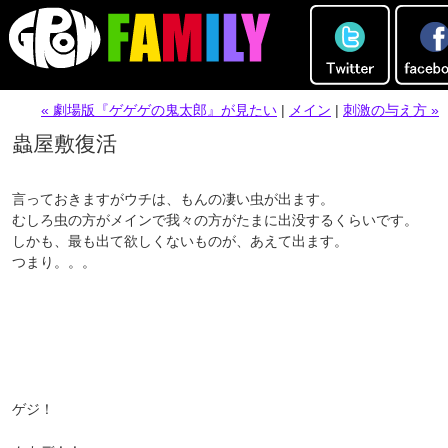
« 劇場版『ゲゲゲの鬼太郎』が見たい
|
メイン
|
刺激の与え方 »
蟲屋敷復活
言っておきますがウチは、もんの凄い虫が出ます。
むしろ虫の方がメインで我々の方がたまに出没するくらいです。
しかも、最も出て欲しくないものが、あえて出ます。
つまり。。。
ゲジ！