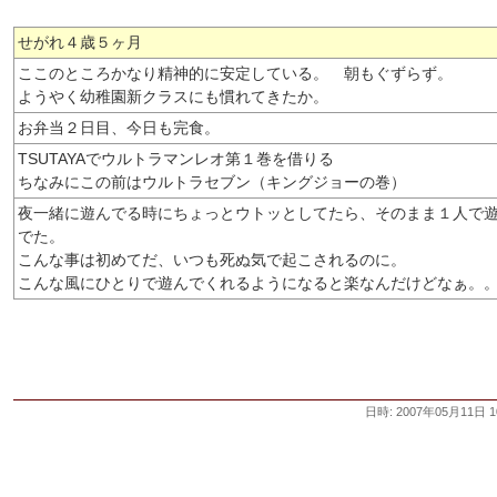
せがれ４歳５ヶ月
ここのところかなり精神的に安定している。 朝もぐずらず。
ようやく幼稚園新クラスにも慣れてきたか。
お弁当２日目、今日も完食。
TSUTAYAでウルトラマンレオ第１巻を借りる
ちなみにこの前はウルトラセブン（キングジョーの巻）
夜一緒に遊んでる時にちょっとウトッとしてたら、そのまま１人で
でた。
こんな事は初めてだ、いつも死ぬ気で起こされるのに。
こんな風にひとりで遊んでくれるようになると楽なんだけどなぁ。
日時: 2007年05月11日 1