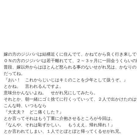
嫁の方のジジババは結構近くに住んでて、かねてから良く行き来して
ＯＮの方のジジババは若干離れてて、２～３ヶ月に一回会うくらいの
普段、嫁以外からはほとんど怒られる事のないせがれ兄は、かなりの
だってね。
『おい！ これからじいじはキミのことを少年として扱うぞ。』
とかね。 言われるんですよ。
意味分かんないよね。 せがれ兄にしてみたら。
それとか、朝一緒にゴミ捨てに行くっていって、２人で出かけたのは
こんな時、いつもなら
『大丈夫？ どこ痛くした？』
とか言ってそれはもう丁重に介抱させるところが今回は、
『なんや、それは恥ずかしい。 もうええ、帰れ帰れ！』
とか言われてしまい、１人でとぼとぼと帰ってくるせがれ兄。