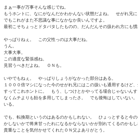
まぁ一事が万事そんな感じでね。
もうホントに、なにがなんだかわかんない状態だよね。 せがれ兄に
でもこれがまた不思議な事になかなか良いんですよ。
最初こそちょっとドタバタしたものの、だんだんその扱われ方にも慣
やっぱりねぇ。 この父性っのは大事だね。
うん。
大事大事。
この適度な緊張感ね。
見習うべきだよね。 ＯＮも。
いやでもねぇ。 やっぱりしょうがなかった部分はある。
１０００倍マシになった今のせがれ兄にはこの扱いも通用するけど、
すってこれホントに。 もう、しつけとかやってる場合じゃないんす
なくムチよりも飴を多用してしまったさ。 でも後悔はしていない。
いる。
でも、転換期というのはあるのかもしれない。 ひょっとすると今の
かしないかで将来甘ったれになるかならないかが別れてくるのかもし
貴重なことを気付かせてくれたＯＮ父よありがとう。