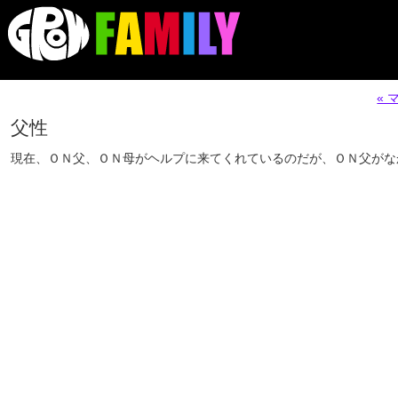
«
父性
現在、ＯＮ父、ＯＮ母がヘルプに来てくれているのだが、ＯＮ父がな