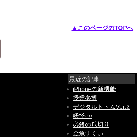
▲このページのTOPへ
最近の記事
iPhoneの新機能
授業参観
デジタルトトムVer.2
妖怪○○
必殺の爪切り
金魚すくい