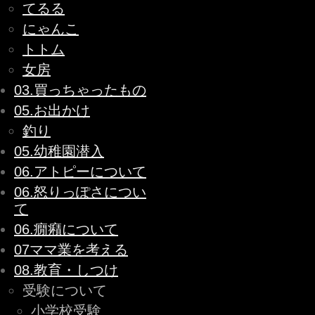
てるる
にゃんこ
トトム
女房
03.買っちゃったもの
05.お出かけ
釣り
05.幼稚園潜入
06.アトピーについて
06.怒りっぽさについ
て
06.癇癪について
07ママ業を考える
08.教育・しつけ
受験について
小学校受験