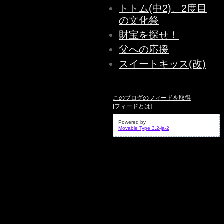
トトム(中2)、2度目
の文化祭
財宝を探せ！
父への応援
スイートキッス(改)
このブログのフィードを取得
[
フィードとは
]
Powered by
Movable Type 3.2-ja-2