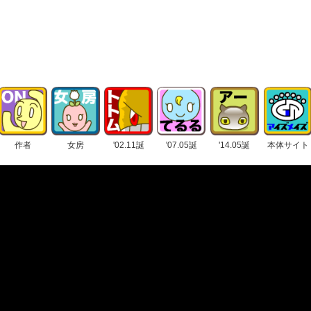
作者
女房
'02.11誕
'07.05誕
'14.05誕
本体サイト