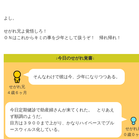
よし。
せがれ兄よ覚悟しろ！
ＯＮはこれからキミの事を少年として扱うぞ！ 帰れ帰れ！
↓今日のせがれ覚書↓
そんなわけで彼は今、少年になりつつある。
せがれ兄
４歳６ヶ月
今日定期健診で助産婦さんが来てくれた。 とりあえ
ず順調のようだ。
目方は３９００まで上がり、かなりハイペースでブル
せがれ
ースウィルス化している。
０歳０