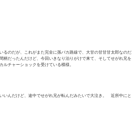
いるのだが、これがまた完全に孫バカ路線で、大甘の甘甘甘太郎なのだ
間柄だったんだけど、今回いきなり泊りがけで来て、そしてせがれ兄を
カルチャーショックを受けている模様。
いいんだけど、途中でせがれ兄が転んだみたいで大泣き。 近所中にと