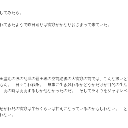
してみたら。
れてきたようで昨日辺りは癇癪がかなりおさまって来ていた。
全盛期の彼の乱世の覇王級の空前絶後の大癇癪の前では、こんな扱いと
もん。 日々これ戦争。 無事に生き残れるかどうかだけが目的の生活
 あの時はああするしか他なかったのだ。 そしてラオウをジャギレベ
せがれ兄の癇癪は半分くらいは甘えになっているのかもしれない。 と
れない。