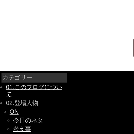
カテゴリー
01.このブログについ
て
02.登場人物
ON
今日のネタ
考え事