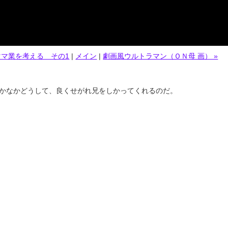
 ママ業を考える その1
|
メイン
|
劇画風ウルトラマン（ＯＮ母 画） »
かなかどうして、良くせがれ兄をしかってくれるのだ。