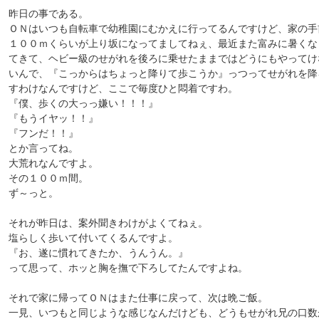
昨日の事である。
ＯＮはいつも自転車で幼稚園にむかえに行ってるんですけど、家の手
１００ｍくらいが上り坂になってましてねぇ、最近また富みに暑くな
てきて、ヘビー級のせがれを後ろに乗せたままではどうにもやってけ
いんで、『こっからはちょっと降りて歩こうか』っつってせがれを降
すわけなんですけど、ここで毎度ひと悶着ですわ。
『僕、歩くの大っっ嫌い！！！』
『もうイヤッ！！』
『フンだ！！』
とか言ってね。
大荒れなんですよ。
その１００ｍ間。
ず～っと。
それが昨日は、案外聞きわけがよくてねぇ。
塩らしく歩いて付いてくるんですよ。
『お、遂に慣れてきたか、うんうん。』
って思って、ホッと胸を撫で下ろしてたんですよね。
それで家に帰ってＯＮはまた仕事に戻って、次は晩ご飯。
一見、いつもと同じような感じなんだけども、どうもせがれ兄の口数