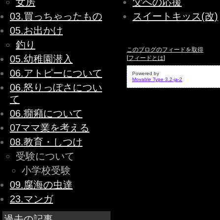
女房
父への応援
03.買っちゃったもの
スイートキッス(改)
05.お出かけ
釣り
このブログのフィードを取得
05.幼稚園潜入
[
フィードとは
]
06.アトピーについて
Powered by
Movable Type 3.2-ja-2
06.怒りっぽさについ
て
06.癇癪について
07ママ業を考える
08.教育・しつけ
受験について
小学校受験
09.腐海の虫達
23.マンガ
過去の記事