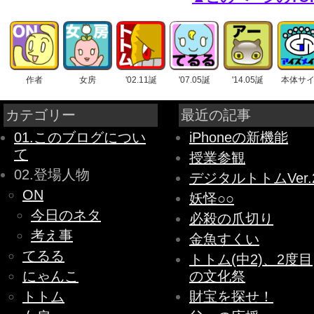
作者
女房
'02.11誕
'07.05誕
'14.05誕
本体サ
カテゴリー
最近の記事
01.このブログについ
iPhoneの新機能
て
授業参観
02.登場人物
デジタルトトムVer.
ON
妖怪○○
今日のネタ
必殺の爪切り
考え事
金魚すくい
てるる
トトム(中2)、2度目
にゃんこ
の文化祭
トトム
財宝を探せ！