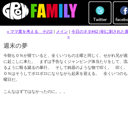
« ママ業を考える その2
|
メイン
|
今日のネタ#42 (剣に刺された風
»
週末の夢
今朝もＯＮが寝ていると、全くいつもの土曜と同じく、せがれ兄が過
に起こしに来た。 まずは予告なくジャンピング体当たりをして、流
るように殴る蹴るの暴行。 そして鈍器のような物で叩く。 叩く
ＯＮはそうしてボロボロになりながら起床を迎える。 全くいつのも
曜日だ。
こんなはずではなかったのに。。。