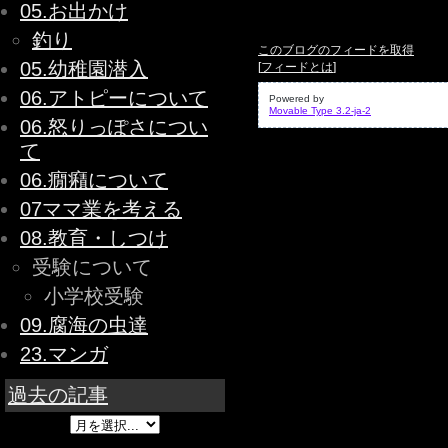
05.お出かけ
釣り
このブログのフィードを取得
05.幼稚園潜入
[
フィードとは
]
06.アトピーについて
Powered by
Movable Type 3.2-ja-2
06.怒りっぽさについ
て
06.癇癪について
07ママ業を考える
08.教育・しつけ
受験について
小学校受験
09.腐海の虫達
23.マンガ
過去の記事