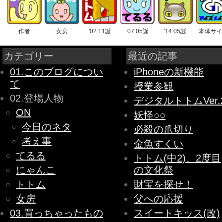
作者
女房
'02.11誕
'07.05誕
'14.05誕
本体サ
カテゴリー
最近の記事
01.このブログについ
iPhoneの新機能
て
授業参観
02.登場人物
デジタルトトムVer.
ON
妖怪○○
今日のネタ
必殺の爪切り
考え事
金魚すくい
てるる
トトム(中2)、2度目
にゃんこ
の文化祭
トトム
財宝を探せ！
女房
父への応援
03.買っちゃったもの
スイートキッス(改)