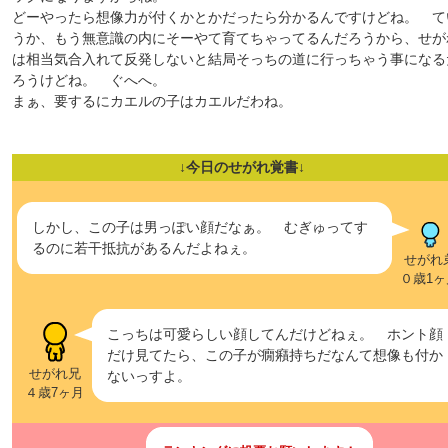
どーやったら想像力が付くかとかだったら分かるんですけどね。 て
うか、もう無意識の内にそーやて育てちゃってるんだろうから、せが
は相当気合入れて反発しないと結局そっちの道に行っちゃう事になる
ろうけどね。 ぐへへ。
まぁ、要するにカエルの子はカエルだわね。
↓今日のせがれ覚書↓
しかし、この子は男っぽい顔だなぁ。 むぎゅってす
るのに若干抵抗があるんだよねぇ。
せがれ
０歳1ヶ
こっちは可愛らしい顔してんだけどねぇ。 ホント顔
だけ見てたら、この子が癇癪持ちだなんて想像も付か
せがれ兄
ないっすよ。
４歳7ヶ月