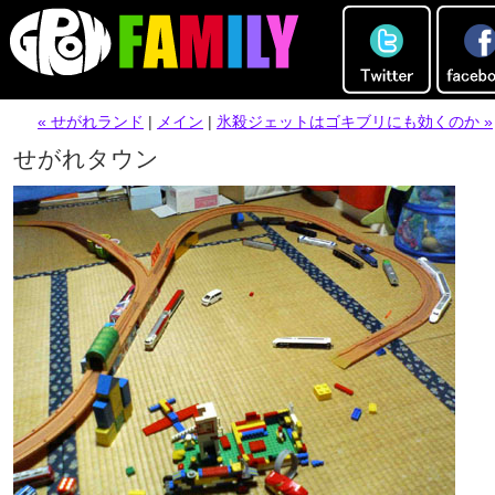
« せがれランド
|
メイン
|
氷殺ジェットはゴキブリにも効くのか »
せがれタウン