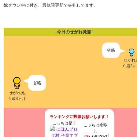
嫁ダウン中に付き、最低限更新で失礼してます。
↓今日のせがれ覚書↓
省略
せがれ
０歳2ヶ
省略
せがれ兄
４歳8ヶ月
ランキングに投票お願いします！
こっちは是非
こっちは余暇
に