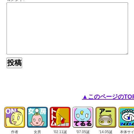
▲このページのTO
作者
女房
'02.11誕
'07.05誕
'14.05誕
本体サ