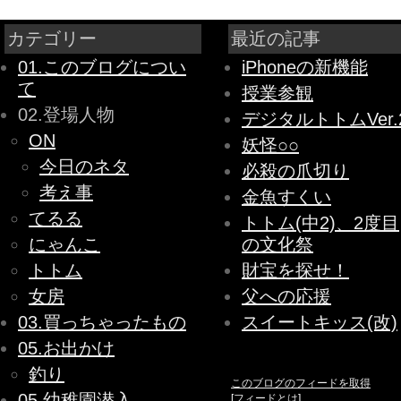
カテゴリー
最近の記事
01.このブログについ
iPhoneの新機能
て
授業参観
02.登場人物
デジタルトトムVer.
ON
妖怪○○
今日のネタ
必殺の爪切り
考え事
金魚すくい
てるる
トトム(中2)、2度目
にゃんこ
の文化祭
トトム
財宝を探せ！
女房
父への応援
03.買っちゃったもの
スイートキッス(改)
05.お出かけ
釣り
このブログのフィードを取得
05.幼稚園潜入
[
フィードとは
]