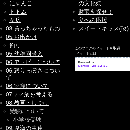
にゃんこ
の文化祭
トトム
財宝を探せ！
女房
父への応援
03.買っちゃったもの
スイートキッス(改)
05.お出かけ
釣り
このブログのフィードを取得
05.幼稚園潜入
[
フィードとは
]
06.アトピーについて
Powered by
Movable Type 3.2-ja-2
06.怒りっぽさについ
て
06.癇癪について
07ママ業を考える
08.教育・しつけ
受験について
小学校受験
09.腐海の虫達