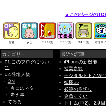
▲このページのTO
作者
女房
'02.11誕
'07.05誕
'14.05誕
本体サ
カテゴリー
最近の記事
01.このブログについ
iPhoneの新機能
て
授業参観
02.登場人物
デジタルトトムVer.
ON
妖怪○○
今日のネタ
必殺の爪切り
考え事
金魚すくい
てるる
トトム(中2)、2度目