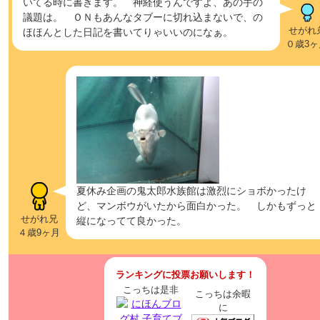
いてる時に書きます。 神経使うんですよ、あの手の
議題は。 ＯＮもあんなタブーに切れ込まないで、の
せがれ
ほほんとした日記を書いてりゃいいのになぁ。
０歳3ヶ
夏休み企画の鬼太郎水族館は激烈にショボかったけ
ど、マンボウがいたから面白かった。 しかもずっと
せがれ兄
縦になってて良かった。
４歳9ヶ月
ランキングに投票お願いします！
こっちは是非
こっちは余暇
に