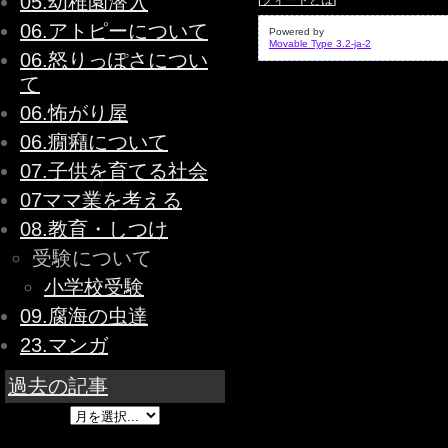
05.幼稚園潜入
[
フィードとは
]
06.アトピーについて
Powered by
Movable Type 3.2-ja-2
06.怒りっぽさについ
て
06.怖がり屋
06.癇癪について
07.子供を育てる社会
07ママ業を考える
08.教育・しつけ
受験について
小学校受験
09.腐海の虫達
23.マンガ
過去の記事