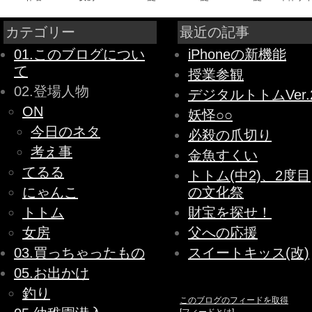
カテゴリー
最近の記事
01.このブログについ
iPhoneの新機能
て
授業参観
02.登場人物
デジタルトトムVer.
ON
妖怪○○
今日のネタ
必殺の爪切り
考え事
金魚すくい
てるる
トトム(中2)、2度目
にゃんこ
の文化祭
トトム
財宝を探せ！
女房
父への応援
03.買っちゃったもの
スイートキッス(改)
05.お出かけ
釣り
このブログのフィードを取得