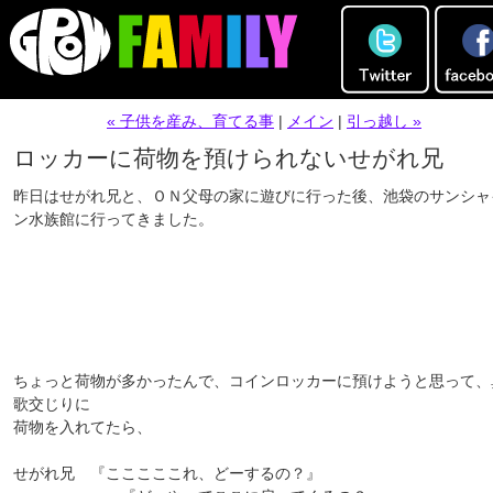
« 子供を産み、育てる事
|
メイン
|
引っ越し »
ロッカーに荷物を預けられないせがれ兄
昨日はせがれ兄と、ＯＮ父母の家に遊びに行った後、池袋のサンシャ
ン水族館に行ってきました。
ちょっと荷物が多かったんで、コインロッカーに預けようと思って、
歌交じりに
荷物を入れてたら、
せがれ兄 『こここここれ、どーするの？』