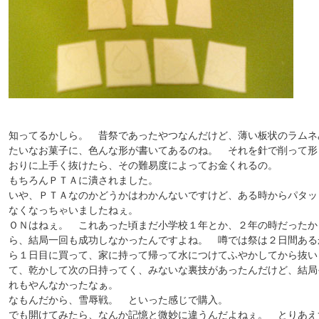
知ってるかしら。 昔祭であったやつなんだけど、薄い板状のラムネ
たいなお菓子に、色んな形が書いてあるのね。 それを針で削って形
おりに上手く抜けたら、その難易度によってお金くれるの。
もちろんＰＴＡに潰されました。
いや、ＰＴＡなのかどうかはわかんないですけど、ある時からパタッ
なくなっちゃいましたねぇ。
ＯＮはねぇ。 これあった頃まだ小学校１年とか、２年の時だったか
ら、結局一回も成功しなかったんですよね。 噂では祭は２日間ある
ら１日目に買って、家に持って帰って水につけてふやかしてから抜い
て、乾かして次の日持ってく、みないな裏技があったんだけど、結局
れもやんなかったなぁ。
なもんだから、雪辱戦。 といった感じで購入。
でも開けてみたら、なんか記憶と微妙に違うんだよねぇ。 とりあえ