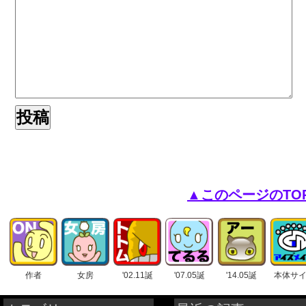
▲このページのTO
作者
女房
'02.11誕
'07.05誕
'14.05誕
本体サ