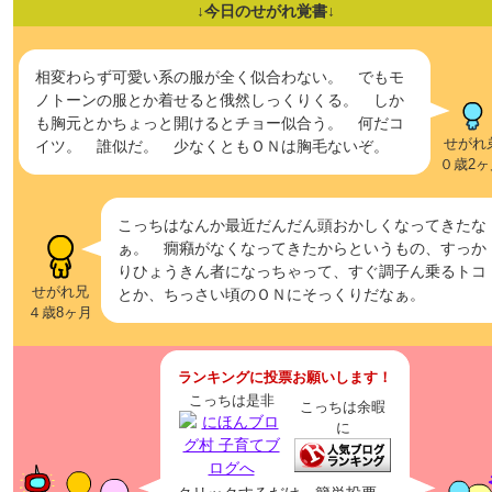
↓今日のせがれ覚書↓
相変わらず可愛い系の服が全く似合わない。 でもモ
ノトーンの服とか着せると俄然しっくりくる。 しか
も胸元とかちょっと開けるとチョー似合う。 何だコ
せがれ
イツ。 誰似だ。 少なくともＯＮは胸毛ないぞ。
０歳2ヶ
こっちはなんか最近だんだん頭おかしくなってきたな
ぁ。 癇癪がなくなってきたからというもの、すっか
りひょうきん者になっちゃって、すぐ調子ん乗るトコ
せがれ兄
とか、ちっさい頃のＯＮにそっくりだなぁ。
４歳8ヶ月
ランキングに投票お願いします！
こっちは是非
こっちは余暇
に