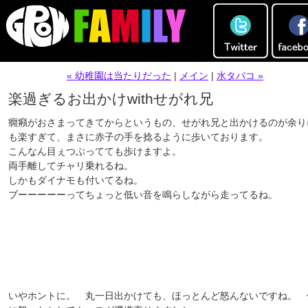
« 幼稚園は当たりだった
|
メイン
|
水タバコ »
楽過ぎるお出かけwithせがれ兄
癇癪がおさまってきてからというもの、せがれ兄と出かけるのが余り
も楽すぎて、まさに赤子の手を捻るように歩いております。
こんなん目ぇつぶってても歩けますよ。
両手離してチャリ乗れるね。
しかもダイナモも付いてるね。
ブーーーーーってちょっと低い音を鳴らしながら走ってるね。
いやホントに。 丸一日出かけても、ほっとんど怒んないですね。 