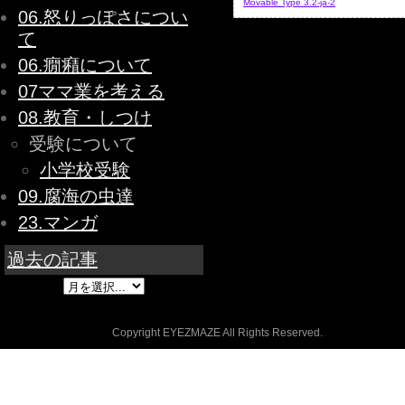
Movable Type 3.2-ja-2
06.怒りっぽさについ
て
06.癇癪について
07ママ業を考える
08.教育・しつけ
受験について
小学校受験
09.腐海の虫達
23.マンガ
過去の記事
Copyright EYEZMAZE All Rights Reserved.