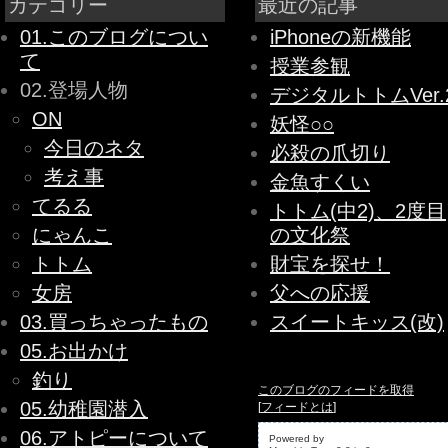
カテゴリー
最近の記事
01.このブログについ
iPhoneの新機能
て
授業参観
02.登場人物
デジタルトトムVer.
ON
妖怪○○
今日のネタ
必殺の爪切り
考え事
金魚すくい
てるる
トトム(中2)、2度目
にゃんこ
の文化祭
トトム
財宝を探せ！
女房
父への応援
03.買っちゃったもの
スイートキッス(改)
05.お出かけ
釣り
このブログのフィードを取得
05.幼稚園潜入
[
フィードとは
]
06.アトピーについて
Powered by