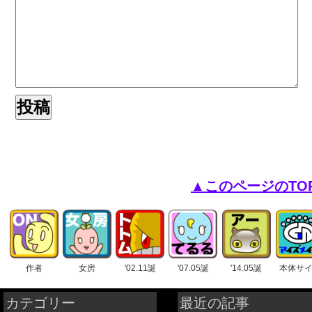
▲このページのTO
作者
女房
'02.11誕
'07.05誕
'14.05誕
本体サ
カテゴリー
最近の記事