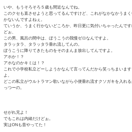
いや、もうそろそろ５歳も間近なんでね。
このクセも直させようと思ってるんですけど、これがなかなかうまく
かないんですよねぇ。
ていうか、うまく行かないどころか、昨日更に気付いちゃったんです
どぉ、
この男、風呂の間中は、ぼうこうの我慢ゼロなんですよ。
タラッタラ、タラッタラ垂れ流してんの。
ぼうこうに降りてきたものをそのまんま放出してんですよ。
アホか！？
アホなのかキミは！？
これで小学校私立どーしようかなんて言ってんだから笑っちまいます
よ。
どこの私立がウルトラマン歌いながら小便垂れ流すクソガキを入れる
っつーの。
せがれ兄よ！
でもこれは内緒だけどぉ。
実はONも昔やってた！