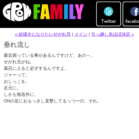
« 絵描きになりたいせがれ兄
|
メイン
|
引っ越し先ほぼ決定 »
垂れ流し
最近困っている事があるんですけど、あの～。
せがれ兄がね。
風呂に入ると必ずするんですよ。
ジャーって。
おしっこを。
足元に。
しかも無造作に。
ONの足におもっきし直撃してるっつーの、それ。