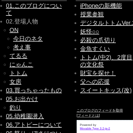
01.このブログについ
iPhoneの新機能
て
授業参観
02.登場人物
デジタルトトムVer.
ON
妖怪○○
今日のネタ
必殺の爪切り
考え事
金魚すくい
てるる
トトム(中2)、2度目
にゃんこ
の文化祭
トトム
財宝を探せ！
女房
父への応援
03.買っちゃったもの
スイートキッス(改)
05.お出かけ
釣り
このブログのフィードを取得
05.幼稚園潜入
[
フィードとは
]
06.アトピーについて
Powered by
Movable Type 3.2-ja-2