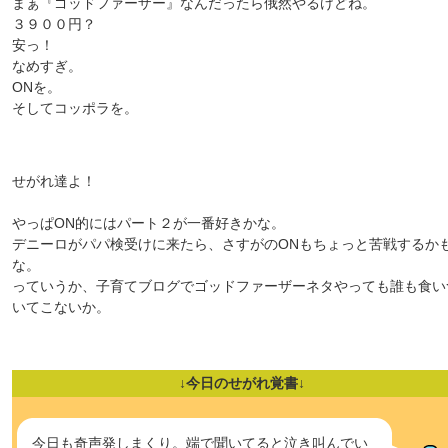
まぁ『ゴッドファーザー』なんだったら俄然やるけどね。
３９００円？
安っ！
なめすぎ。
ONを。
そしてコッポラを。
せがれ達よ！
やっぱON的にはパート２が一番好きかな。
デニーロがパパ検受けに来たら、さすがのONもちょっと苦戦するか
な。
っていうか、子育てブログでゴッドファーザーネタやっても誰も食い
いてこないか。
↓今日のせがれ覚書↓
今日も奇声発しまくり。端で聞いてると泣き叫んでい