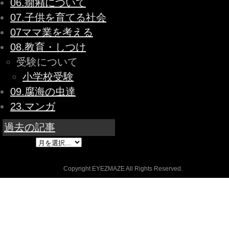
06.癇癪について
07.子供を育てる社会
07ママ業を考える
08.教育・しつけ
受験について
小学校受験
09.腐海の虫達
23.マンガ
過去の記事
Copyright EYEZMAZE All Rights Reserved.