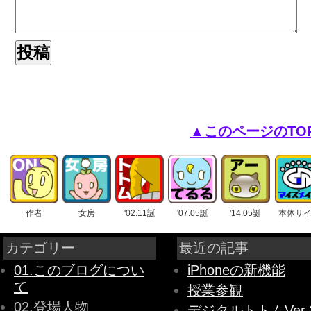
▲このページのTO
作者
女房
'02.11誕
'07.05誕
'14.05誕
本体サ
カテゴリー
最近の記事
01.このブログについ
iPhoneの新機能
て
授業参観
02.登場人物
デジタルトトムVer.