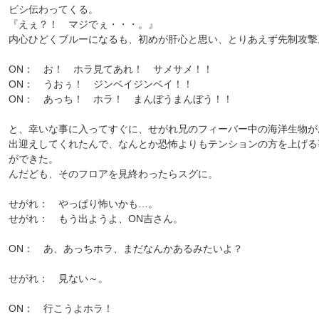
ビシ伝わってくる。
『えぇ？！ マジでぇ・・・。』
内心ひどくブルーになるも、初めが肝心と思い、とりあえず先制攻撃
ON： お！ ホラ見てあれ！ サメサメ！！
ON： うおぅ！ ジンベイジンベイ！！
ON： あっち！ ホラ！ まんぼうまんぼう！！
と、幸いな事に入ってすぐに、せがれ兄のフィーバー中の海洋生物が
出迎えしてくれたんで、なんとか恐怖よりもテンションの方を上げる
ができた。
んだども、そのフロアを見終わったらスグに。
せがれ： やっぱり怖いかも…。
せがれ： もう出ようよ、ON吉さん。
ON： あ、あっちホラ、まだなんかあるみたいよ？
せがれ： 見ない～。
ON： 行こうよホラ！