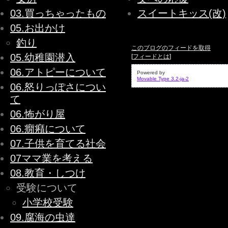
03.買っちゃったもの
スイートキッス(改)
05.お出かけ
釣り
このブログのフィードを取得
05.幼稚園潜入
[
フィードとは
]
06.アトピーについて
Powered by
Movable Type 3.2-ja-2
06.怒りっぽさについ
て
06.怖がり屋
06.癇癪について
07.子供を育てる社会
07ママ業を考える
08.教育・しつけ
受験について
小学校受験
09.腐海の虫達