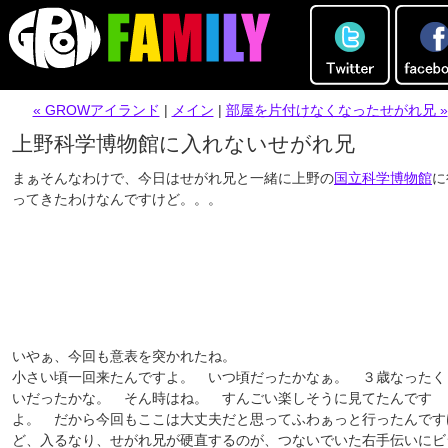
« GROWアイランド
|
メイン
|
部屋を片付けなくなったせがれ兄 »
上野科学博物館に入れないせがれ兄
まぁそんなわけで、今日はせがれ兄と一緒に上野の
国立科学博物館
に
ってきたわけなんですけど。。。
いやぁ、今回も意表を突かれたね。
小さい頃一回来たんですよ。 いつ頃だったかなぁ。 ３歳なったく
いだったかな。 そん時はね。 すんごい楽しそうに見てたんです
よ。 だから今回もここは大丈夫だと思ってふわぁっと行ったんです
ど、入るなり、せがれ兄が硬直するのが、つないでいた右手伝いにビ