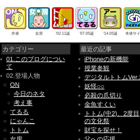
作者
女房
'02.11誕
'07.05誕
'14.05誕
本体サ
カテゴリー
最近の記事
01.このブログについ
iPhoneの新機能
て
授業参観
02.登場人物
デジタルトトムVer.
ON
妖怪○○
今日のネタ
必殺の爪切り
考え事
金魚すくい
てるる
トトム(中2)、2度目
にゃんこ
の文化祭
トトム
財宝を探せ！
女房
父への応援