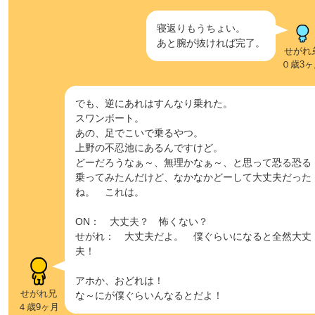
寝返りもうちょい。
あと腕が抜ければ完了。
せがれ
０歳3ヶ
でも、逆にあれはすんなり乗れた。
スワンボート。
あの、足でこいで乗るやつ。
上野の不忍池にあるんですけど。
どーだろうなぁ～、無理かなぁ～、と思って恐る恐る
乗ってみたんだけど、なかなかどーして大丈夫だった
ね。 これは。
ON： 大丈夫？ 怖くない？
せがれ： 大丈夫だよ。 僕ぐらいになると全然大丈
夫！
アホか、おどれは！
せがれ兄
な～にが僕ぐらいんなるとだよ！
４歳9ヶ月