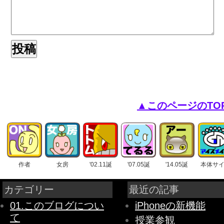
▲このページのTO
作者
女房
'02.11誕
'07.05誕
'14.05誕
本体サ
カテゴリー
最近の記事
01.このブログについ
iPhoneの新機能
て
授業参観