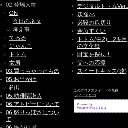
02.登場人物
デジタルトトムVer.
ON
妖怪○○
今日のネタ
必殺の爪切り
考え事
金魚すくい
てるる
トトム(中2)、2度目
にゃんこ
の文化祭
トトム
財宝を探せ！
女房
父への応援
03.買っちゃったもの
スイートキッス(改)
05.お出かけ
釣り
このブログのフィードを取得
05.幼稚園潜入
[
フィードとは
]
06.アトピーについて
Powered by
Movable Type 3.2-ja-2
06.怒りっぽさについ
て
06.怖がり屋