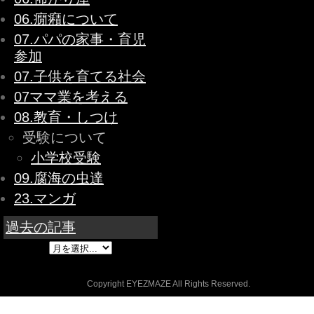
06.癇癪について
07.パパの家事・育児
参加
07.子供を育てる社会
07ママ業を考える
08.教育・しつけ
受験について
小学校受験
09.腐海の虫達
23.マンガ
過去の記事
Copyright EYEZMAZE All Rights Reserved.